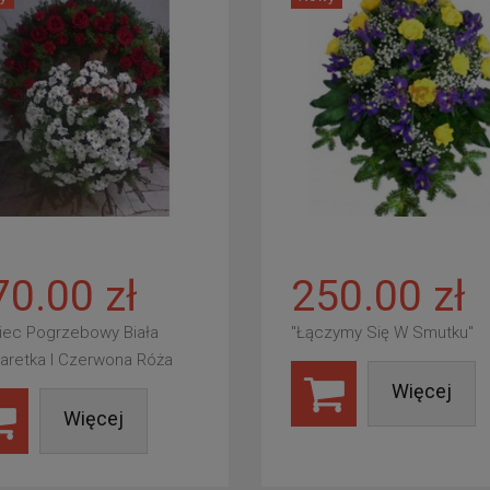
70.00 zł
250.00 zł
iec Pogrzebowy Biała
"Łączymy Się W Smutku"
aretka I Czerwona Róża
Więcej
Więcej