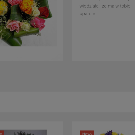
wiedziała , że ma w tobie
oparcie .
y
Nowy