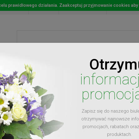
w celu prawidłowego działania. Zaakceptuj przyjmowanie cookies aby
Start
Moje konto
Lista życz
Otrzym
ty
Prezenty
Ży
informac
promocj
Zapisz się do naszego biul
dla
otrzymywać najnowsze inf
promocjach, rabatach ora
produktach.