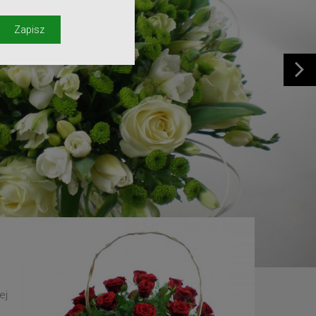
y
Zapisz
ej