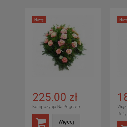
Nowy
Now
225.00 zł
1
Kompozycja Na Pogrzeb
Wiąz
Róży
Więcej