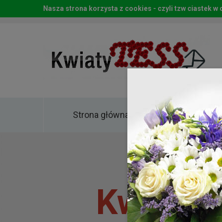
Nasza strona korzysta z cookies - czyli tzw ciastek 
Strona główna
Kwia
Kwiaty 