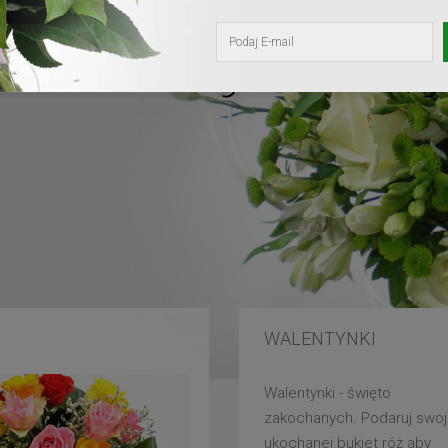
kochanej mam
WALENTYNKI
Walentynki - święto
zakochanych. Podaruj swoj
ukochanej bukiet róż aby