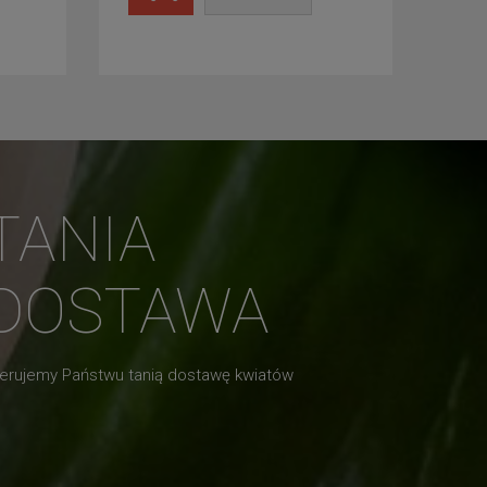
TANIA
DOSTAWA
erujemy Państwu tanią dostawę kwiatów