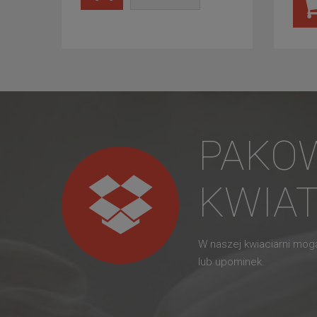
PAKO
KWIA
W naszej kwiaciarni mo
lub upominek.