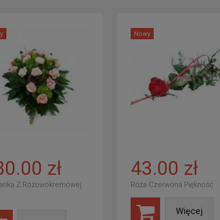
y
Nowy
80.00 zł
43.00 zł
anka Z Różowokremowej
Róża Czerwona Piękność
Więcej