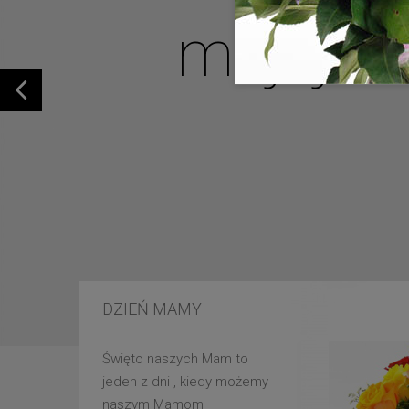
mojej u
DZIEŃ MAMY
Święto naszych Mam to
jeden z dni , kiedy możemy
naszym Mamom