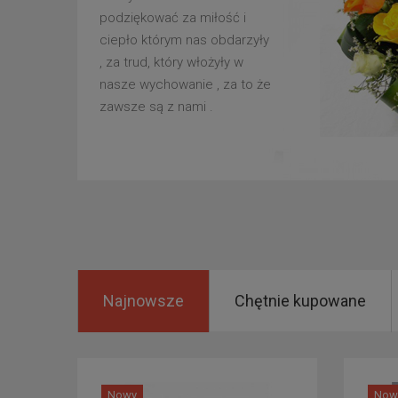
podziękować za miłość i
ciepło którym nas obdarzyły
, za trud, który włożyły w
nasze wychowanie , za to że
zawsze są z nami .
Najnowsze
Chętnie kupowane
Nowy
Now