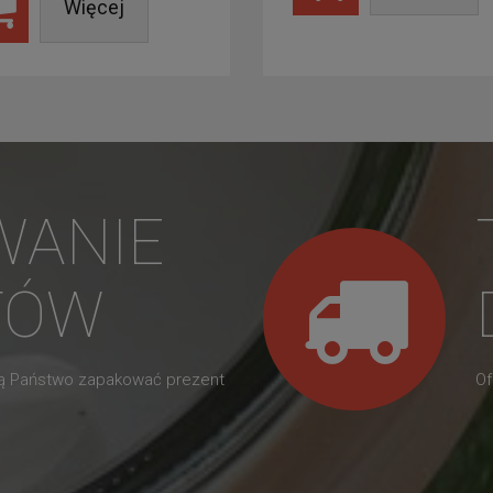
Więcej
WANIE
TÓW
gą Państwo zapakować prezent
Of