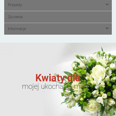
Prezenty
Życzenia
Informacje
Kwiaty dla
mojej ukochanej mamy