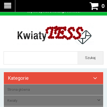
Nasza strona korzysta z cookies - czyli tzw ciastek w celu
0
prawidłowego działania. Zaakceptuj przyjmowanie cookies
aby korzystać z naszego serwisu.
Szukaj
Kategorie
Strona główna
Kwiaty