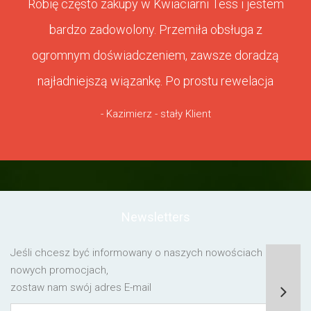
Robię często zakupy w Kwiaciarni Tess i jestem
bardzo zadowolony. Przemiła obsługa z
ogromnym doświadczeniem, zawsze doradzą
najładniejszą wiązankę. Po prostu rewelacja
- Kazimierz - stały Klient
Newsletters
Jeśli chcesz być informowany o naszych nowościach lub o
nowych promocjach,
zostaw nam swój adres E-mail