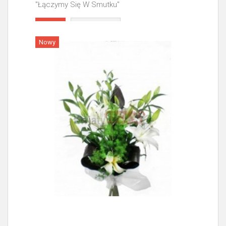
"Łączymy Się W Smutku"
Więcej
Nowy