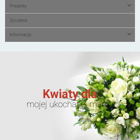
Prezenty
Życzenia
Informacje
Kwiaty dla
mojej ukochanej mamy