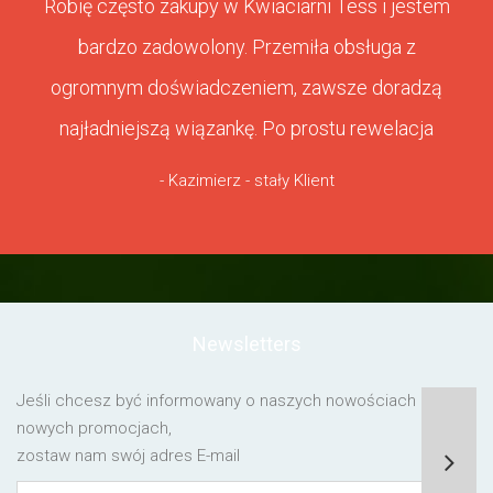
Robię często zakupy w Kwiaciarni Tess i jestem
bardzo zadowolony. Przemiła obsługa z
ogromnym doświadczeniem, zawsze doradzą
najładniejszą wiązankę. Po prostu rewelacja
- Kazimierz - stały Klient
Newsletters
Jeśli chcesz być informowany o naszych nowościach lub o
nowych promocjach,
zostaw nam swój adres E-mail