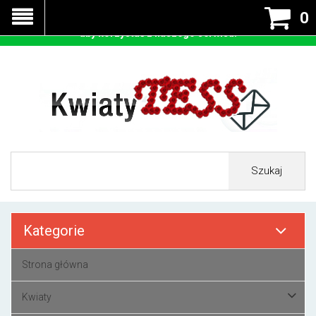
Nasza strona korzysta z cookies - czyli tzw ciastek w celu
0
prawidłowego działania. Zaakceptuj przyjmowanie cookies
aby korzystać z naszego serwisu.
Szukaj
Kategorie
Strona główna
Kwiaty