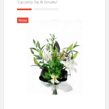
"Łączymy Się W Smutku"
Więcej
Nowy