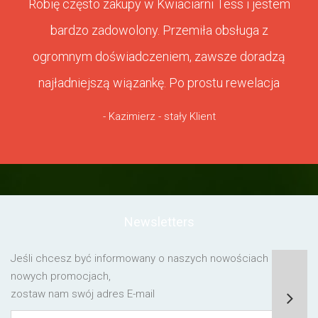
Robię często zakupy w Kwiaciarni Tess i jestem
bardzo zadowolony. Przemiła obsługa z
ogromnym doświadczeniem, zawsze doradzą
najładniejszą wiązankę. Po prostu rewelacja
- Kazimierz - stały Klient
Newsletters
Jeśli chcesz być informowany o naszych nowościach lub o
nowych promocjach,
zostaw nam swój adres E-mail