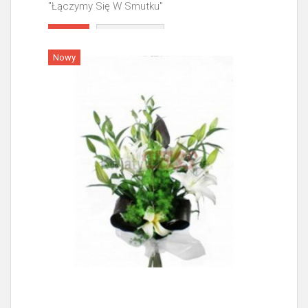
"Łączymy Się W Smutku"
Więcej
Nowy