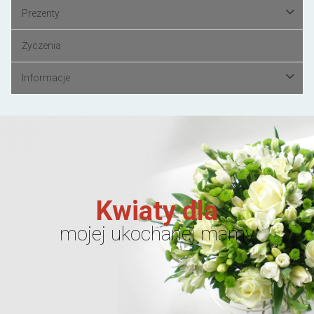
Prezenty
Życzenia
Informacje
Kwiaty dla
mojej ukochanej mamy