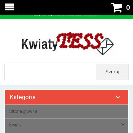
Nasza strona korzysta z cookies - czyli tzw ciastek w celu
0
prawidłowego działania. Zaakceptuj przyjmowanie cookies
aby korzystać z naszego serwisu.
Szukaj
Kategorie
Strona główna
Kwiaty