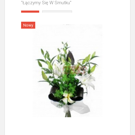
"Łączymy Się W Smutku"
Więcej
Nowy