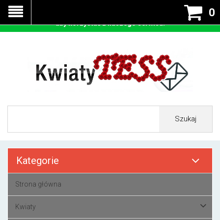
Nasza strona korzysta z cookies - czyli tzw ciastek w celu
0
prawidłowego działania. Zaakceptuj przyjmowanie cookies
aby korzystać z naszego serwisu.
Szukaj
Kategorie
Strona główna
Kwiaty