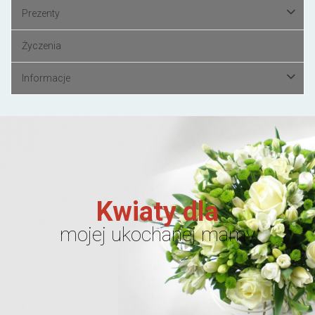
Prezenty
Życzenia
Informacje
Kwiaty dla
mojej ukochanej mamy