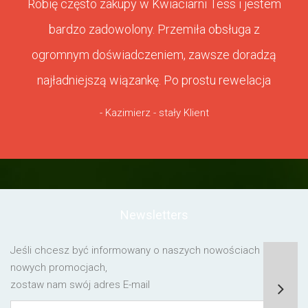
Robię często zakupy w Kwiaciarni Tess i jestem
bardzo zadowolony. Przemiła obsługa z
ogromnym doświadczeniem, zawsze doradzą
najładniejszą wiązankę. Po prostu rewelacja
- Kazimierz - stały Klient
Newsletters
Jeśli chcesz być informowany o naszych nowościach lub o
nowych promocjach,
zostaw nam swój adres E-mail