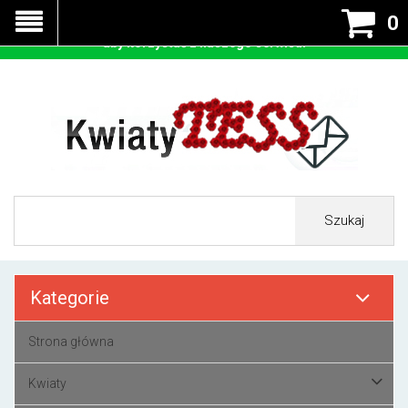
Nasza strona korzysta z cookies - czyli tzw ciastek w celu
0
prawidłowego działania. Zaakceptuj przyjmowanie cookies
aby korzystać z naszego serwisu.
Szukaj
Kategorie
Strona główna
Kwiaty