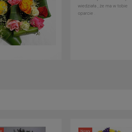
wiedziała , że ma w tobie
oparcie .
y
Nowy