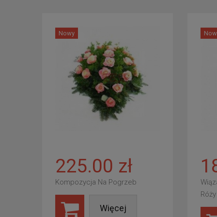
Nowy
Now
225.00 zł
1
Kompozycja Na Pogrzeb
Wiąz
Róży
Więcej