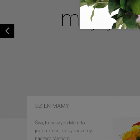
mojej u
DZIEŃ MAMY
Święto naszych Mam to
jeden z dni , kiedy możemy
naszym Mamom