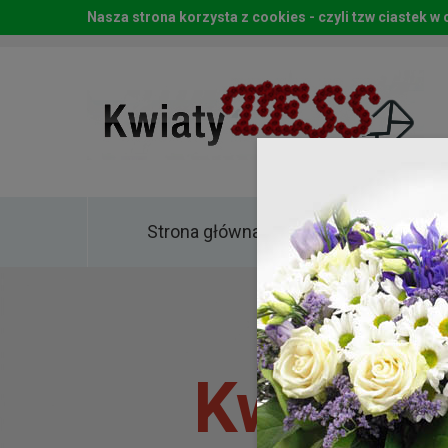
Nasza strona korzysta z cookies - czyli tzw ciastek 
Strona główna
Kwia
Kwiaty 