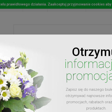
w celu prawidłowego działania. Zaakceptuj przyjmowanie cookies aby
Start
Moje konto
Lista życz
Otrzym
ty
Prezenty
Ży
informac
promocj
Zapisz się do naszego biul
dla
otrzymywać najnowsze inf
promocjach, rabatach ora
produktach.