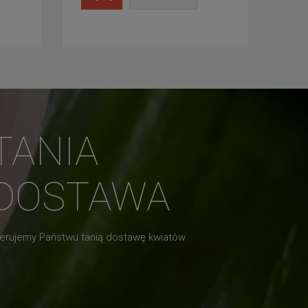
TANIA
DOSTAWA
erujemy Państwu tanią dostawę kwiatów