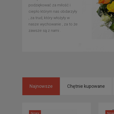
podziękować za miłość i
ciepło którym nas obdarzyły
, za trud, który włożyły w
nasze wychowanie , za to że
zawsze są z nami .
Najnowsze
Chętnie kupowane
Nowy
Now