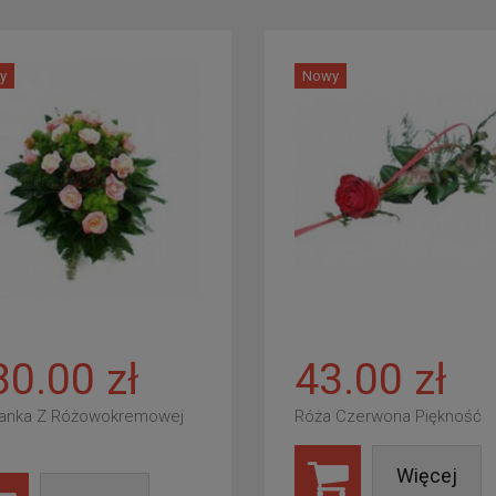
y
Nowy
80.00 zł
43.00 zł
anka Z Różowokremowej
Róża Czerwona Piękność
Więcej