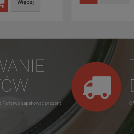
Więcej
WANIE
TÓW
gą Państwo zapakować prezent
Of