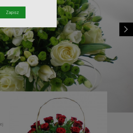
y
Zapisz
ej