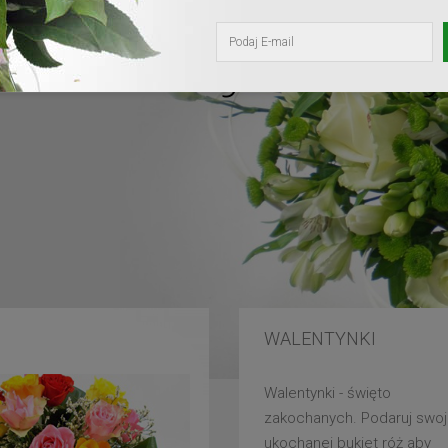
kochanej mam
WALENTYNKI
Walentynki - święto
zakochanych. Podaruj swoj
ukochanej bukiet róż aby