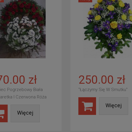
70.00 zł
250.00 zł
iec Pogrzebowy Biała
"Łączymy Się W Smutku"
aretka I Czerwona Róża
Więcej
Więcej