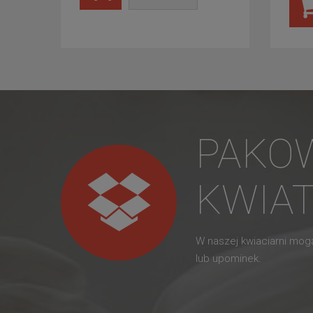
PAKO
KWIA
W naszej kwiaciarni mo
lub upominek.