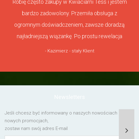
Robię często zakupy w Kwiaciarni Tess i jestem
bardzo zadowolony. Przemiła obsługa z
ogromnym doświadczeniem, zawsze doradzą
najładniejszą wiązankę. Po prostu rewelacja
- Kazimierz - stały Klient
Newsletters
Jeśli chcesz być informowany o naszych nowościach lub o
nowych promocjach,
zostaw nam swój adres E-mail