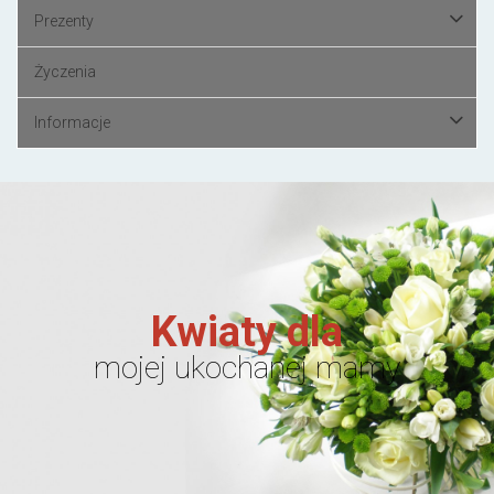
Prezenty
Życzenia
Informacje
Kwiaty dla
mojej ukochanej mamy