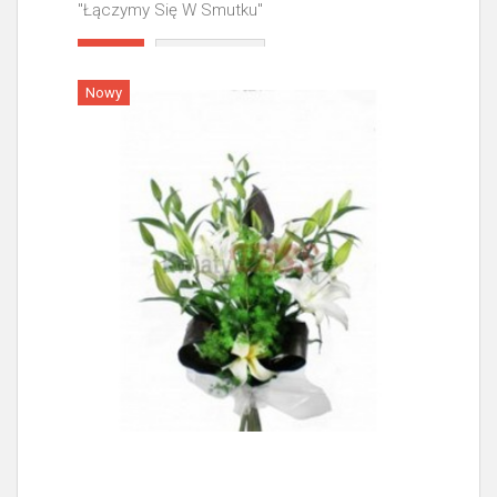
"Łączymy Się W Smutku"
Więcej
Nowy