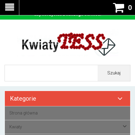
Nasza strona korzysta z cookies - czyli tzw ciastek w celu
0
prawidłowego działania. Zaakceptuj przyjmowanie cookies
aby korzystać z naszego serwisu.
Szukaj
Kategorie
Strona główna
Kwiaty