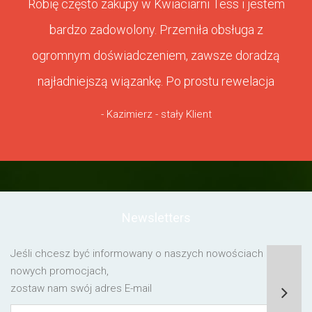
Robię często zakupy w Kwiaciarni Tess i jestem
bardzo zadowolony. Przemiła obsługa z
ogromnym doświadczeniem, zawsze doradzą
najładniejszą wiązankę. Po prostu rewelacja
- Kazimierz - stały Klient
Newsletters
Jeśli chcesz być informowany o naszych nowościach lub o
nowych promocjach,
zostaw nam swój adres E-mail