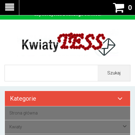
Nasza strona korzysta z cookies - czyli tzw ciastek w celu
0
prawidłowego działania. Zaakceptuj przyjmowanie cookies
aby korzystać z naszego serwisu.
Szukaj
Kategorie
Strona główna
Kwiaty