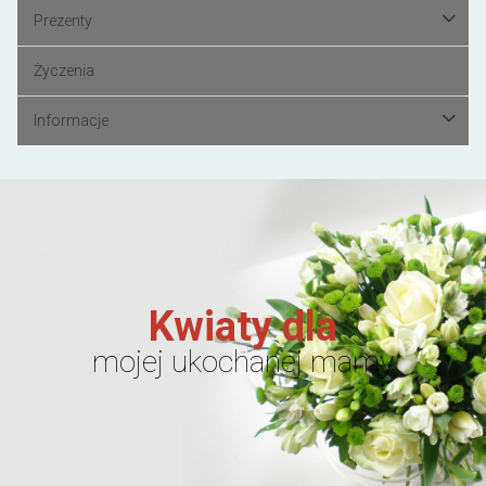
Prezenty
Życzenia
Informacje
Kwiaty dla
mojej ukochanej mamy