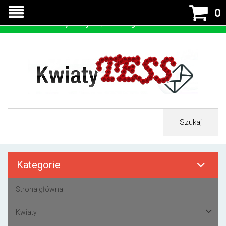
Nasza strona korzysta z cookies - czyli tzw ciastek w celu
0
prawidłowego działania. Zaakceptuj przyjmowanie cookies
aby korzystać z naszego serwisu.
Szukaj
Kategorie
Strona główna
Kwiaty