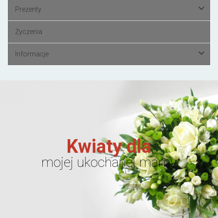
Prezenty
Życzenia
Informacje
Kwiaty dla
mojej ukochanej mamy