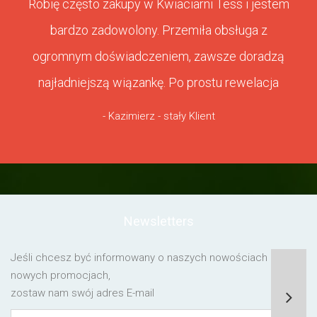
Robię często zakupy w Kwiaciarni Tess i jestem
bardzo zadowolony. Przemiła obsługa z
ogromnym doświadczeniem, zawsze doradzą
najładniejszą wiązankę. Po prostu rewelacja
- Kazimierz - stały Klient
Newsletters
Jeśli chcesz być informowany o naszych nowościach lub o
nowych promocjach,
zostaw nam swój adres E-mail