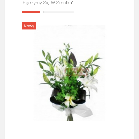
"Łączymy Się W Smutku"
Więcej
Nowy