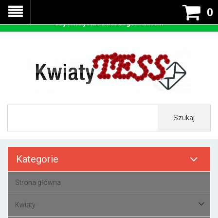
Nasza strona korzysta z cookies - czyli tzw ciastek w celu
0
prawidłowego działania. Zaakceptuj przyjmowanie cookies
aby korzystać z naszego serwisu.
Szukaj
Kategorie
Strona główna
Kwiaty