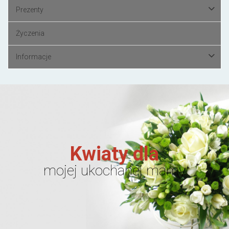
Prezenty
Życzenia
Informacje
Kwiaty dla
mojej ukochanej mamy