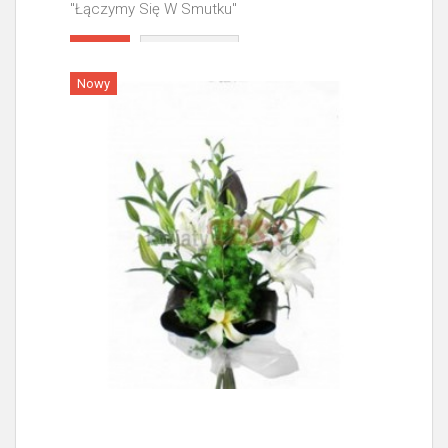
"Łączymy Się W Smutku"
Więcej
Nowy