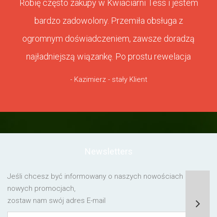
Robię często zakupy w Kwiaciarni Tess i jestem
bardzo zadowolony. Przemiła obsługa z
ogromnym doświadczeniem, zawsze doradzą
najładniejszą wiązankę. Po prostu rewelacja
- Kazimierz - stały Klient
Newsletters
Jeśli chcesz być informowany o naszych nowościach lub o
nowych promocjach,
zostaw nam swój adres E-mail