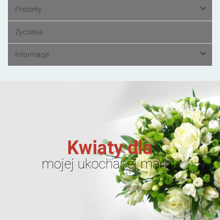
Prezenty
Życzenia
Informacje
Kwiaty dla
mojej ukochanej mamy