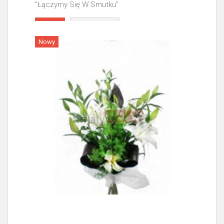
"Łączymy Się W Smutku"
Więcej
Nowy