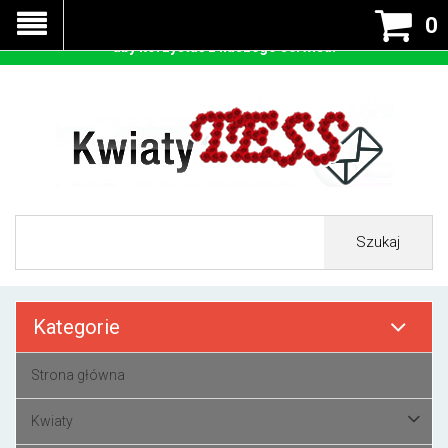
Nasza strona korzysta z cookies - czyli tzw ciastek w celu
0
prawidłowego działania. Zaakceptuj przyjmowanie cookies
aby korzystać z naszego serwisu.
Szukaj
Kategorie
Strona główna
Kwiaty