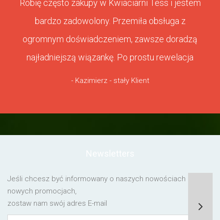
Robię często zakupy w Kwiaciarni Tess i jestem
bardzo zadowolony. Przemiła obsługa z
ogromnym doświadczeniem, zawsze doradzą
najładniejszą wiązankę. Po prostu rewelacja
- Kazimierz - stały Klient
Newsletters
Jeśli chcesz być informowany o naszych nowościach lub o
nowych promocjach,
zostaw nam swój adres E-mail