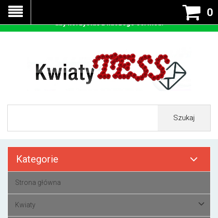
Nasza strona korzysta z cookies - czyli tzw ciastek w celu
0
prawidłowego działania. Zaakceptuj przyjmowanie cookies
aby korzystać z naszego serwisu.
Szukaj
Kategorie
Strona główna
Kwiaty