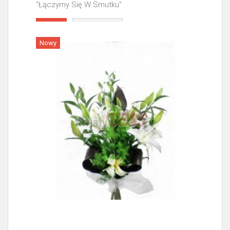
"Łączymy Się W Smutku"
Więcej
Nowy