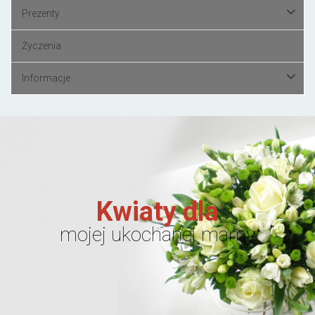
Prezenty
Życzenia
Informacje
Kwiaty dla
mojej ukochanej mamy