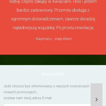
Robię często zakupy w Kwiaciarni Tess i jestem
bardzo zadowolony. Przemiła obsługa z
ogromnym doświadczeniem, zawsze doradzą
najładniejszą wiązankę. Po prostu rewelacja
- Kazimierz - stały Klient
Newsletters
Jeśli chcesz być informowany o naszych nowościach lub o
nowych promocjach,
zostaw nam swój adres E-mail