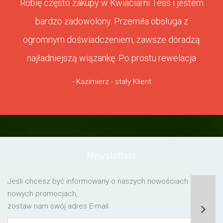
Robię często zakupy w Kwiaciarni Tess i jestem
bardzo zadowolony. Przemiła obsługa z
ogromnym doświadczeniem, zawsze doradzą
najładniejszą wiązankę. Po prostu rewelacja
- Kazimierz - stały Klient
Newsletters
Jeśli chcesz być informowany o naszych nowościach lub o
nowych promocjach,
zostaw nam swój adres E-mail