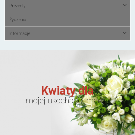
Prezenty
Życzenia
Informacje
Kwiaty dla
mojej ukochanej mamy