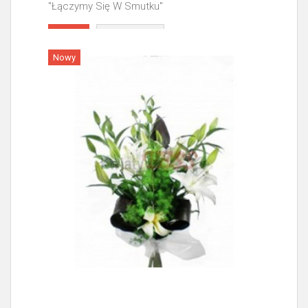
"Łączymy Się W Smutku"
Więcej
Nowy