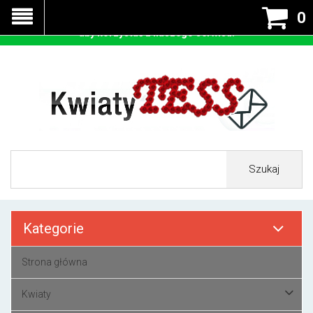
Nasza strona korzysta z cookies - czyli tzw ciastek w celu
0
prawidłowego działania. Zaakceptuj przyjmowanie cookies
aby korzystać z naszego serwisu.
Szukaj
Kategorie
Strona główna
Kwiaty