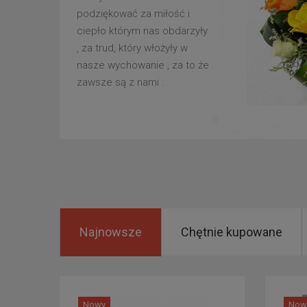
podziękować za miłość i
ciepło którym nas obdarzyły
, za trud, który włożyły w
nasze wychowanie , za to że
zawsze są z nami .
Najnowsze
Chętnie kupowane
Nowy
Now