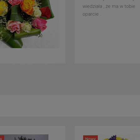
wiedziała , że ma w tobie
oparcie .
y
Nowy