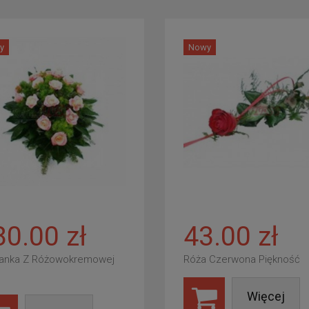
y
Nowy
80.00 zł
43.00 zł
anka Z Różowokremowej
Róża Czerwona Piękność
Więcej