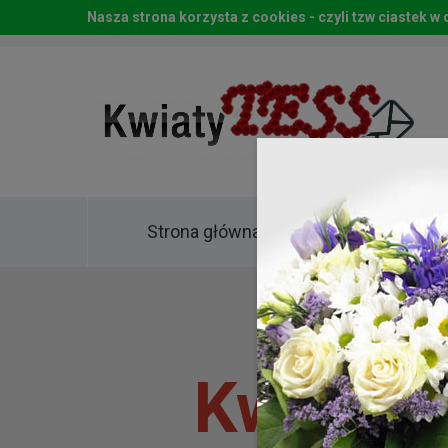
Nasza strona korzysta z cookies - czyli tzw ciastek 
Strona główna
Kwia
Kwiaty 