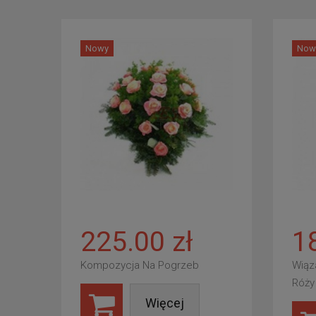
Nowy
Now
225.00 zł
1
Kompozycja Na Pogrzeb
Wiąz
Róży
Więcej