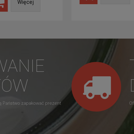
Więcej
WANIE
TÓW
gą Państwo zapakować prezent
Of