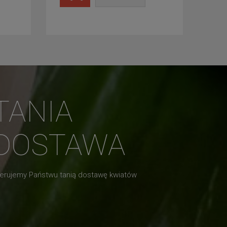
TANIA
DOSTAWA
erujemy Państwu tanią dostawę kwiatów