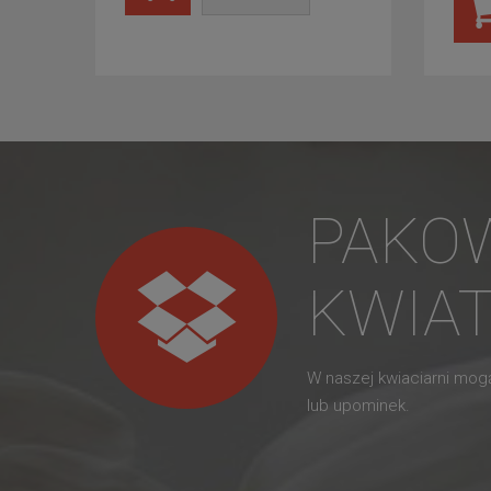
PAKO
KWIA
W naszej kwiaciarni mo
lub upominek.