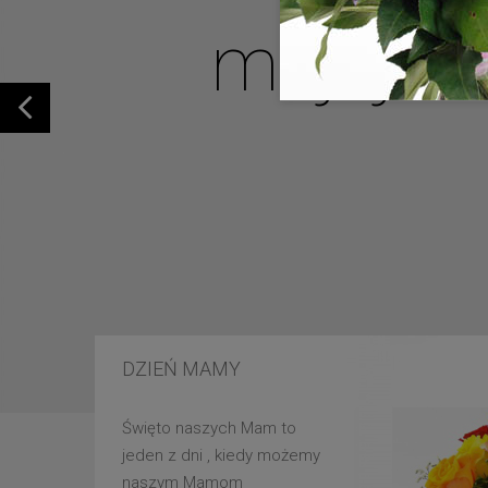
mojej u
DZIEŃ MAMY
Święto naszych Mam to
jeden z dni , kiedy możemy
naszym Mamom