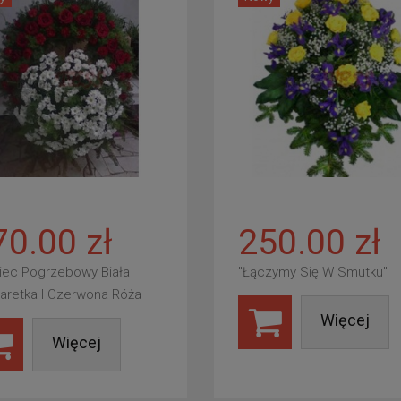
70.00 zł
250.00 zł
iec Pogrzebowy Biała
"Łączymy Się W Smutku"
aretka I Czerwona Róża
Więcej
Więcej