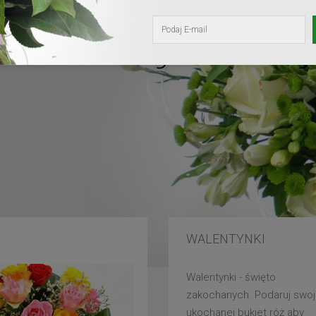
kochanej mam
WALENTYNKI
Walentynki - święto
zakochanych. Podaruj swoj
ukochanej bukiet róż aby