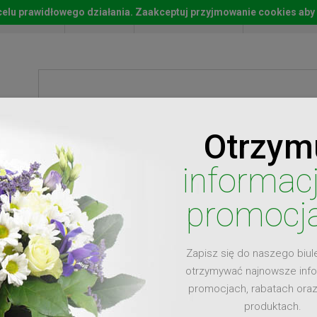
w celu prawidłowego działania. Zaakceptuj przyjmowanie cookies aby
Start
Moje konto
Lista życz
Otrzym
ty
Prezenty
Ży
informac
promocj
Zapisz się do naszego biul
dla
otrzymywać najnowsze inf
promocjach, rabatach ora
produktach.