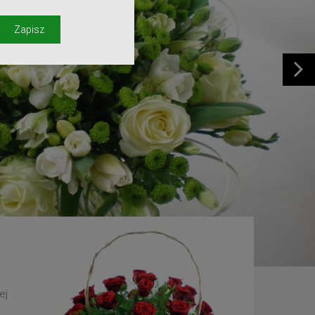
y
Zapisz
ej