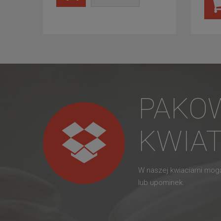
PAKO
KWIA
W naszej kwiaciarni mo
lub upominek.