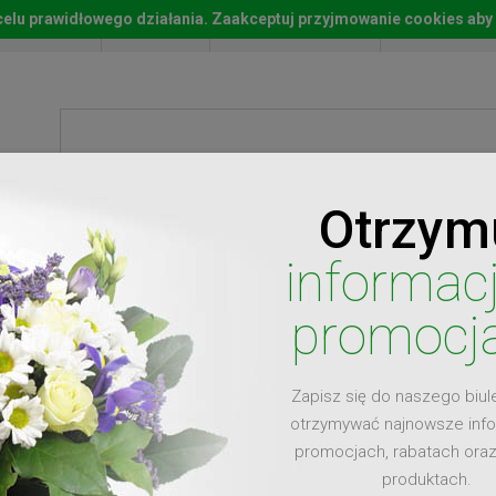
w celu prawidłowego działania. Zaakceptuj przyjmowanie cookies aby
Start
Moje konto
Lista życz
Otrzym
ty
Prezenty
Ży
informac
promocj
Zapisz się do naszego biul
dla
otrzymywać najnowsze inf
promocjach, rabatach ora
produktach.