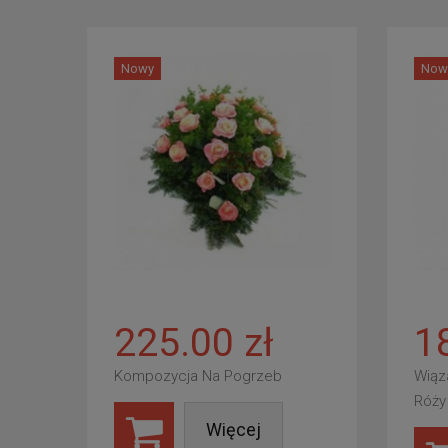
Nowy
Now
225.00 zł
1
Kompozycja Na Pogrzeb
Wiąz
Róży
Więcej