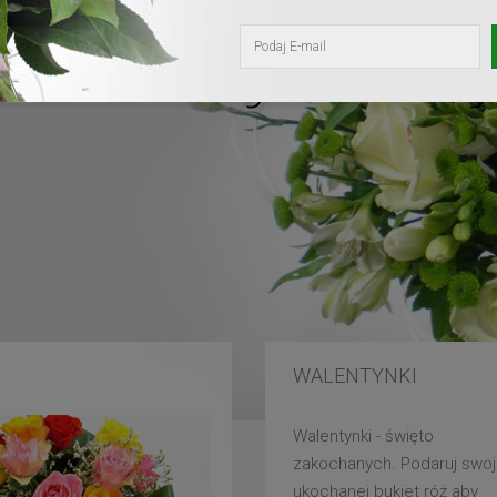
kochanej mam
WALENTYNKI
Walentynki - święto
zakochanych. Podaruj swoj
ukochanej bukiet róż aby