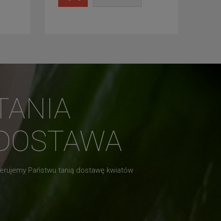
TANIA
DOSTAWA
erujemy Państwu tanią dostawę kwiatów