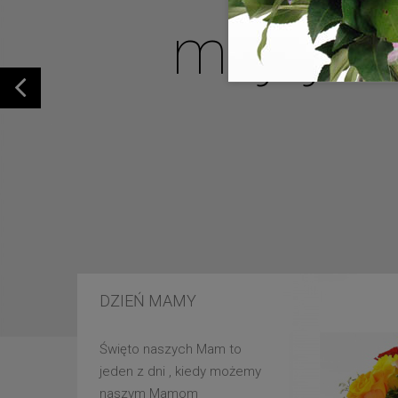
mojej u
DZIEŃ MAMY
Święto naszych Mam to
jeden z dni , kiedy możemy
naszym Mamom