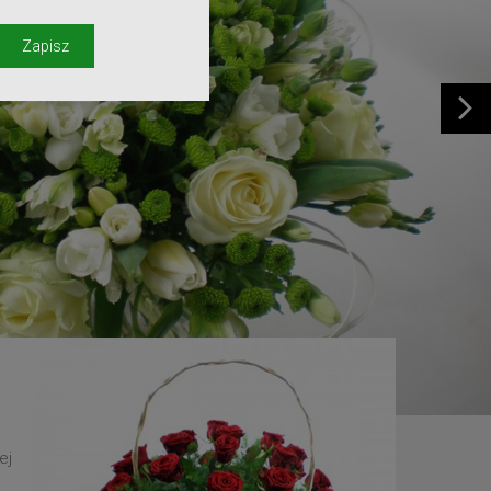
y
Zapisz
ej