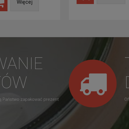
Więcej
WANIE
TÓW
gą Państwo zapakować prezent
Of