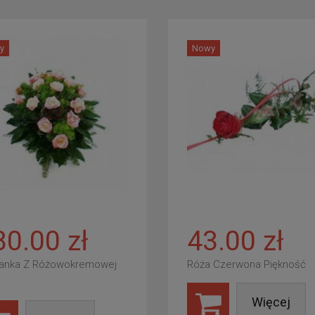
y
Nowy
80.00 zł
43.00 zł
anka Z Różowokremowej
Róża Czerwona Piękność
Więcej