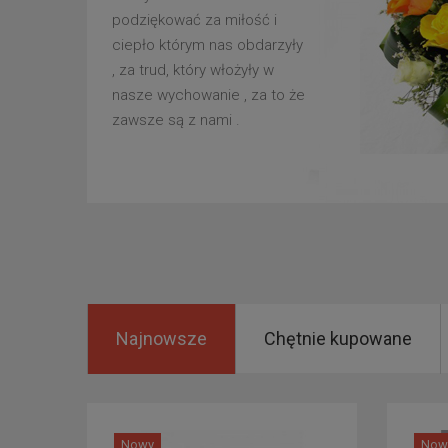
podziękować za miłość i
ciepło którym nas obdarzyły
, za trud, który włożyły w
nasze wychowanie , za to że
zawsze są z nami .
Najnowsze
Chętnie kupowane
Nowy
Now