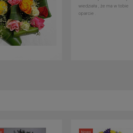
wiedziała , że ma w tobie
oparcie .
y
Nowy