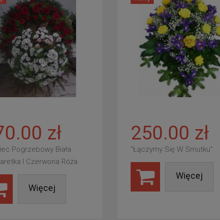
70.00 zł
250.00 zł
iec Pogrzebowy Biała
"Łączymy Się W Smutku"
aretka I Czerwona Róża
Więcej
Więcej