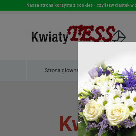
Nasza strona korzysta z cookies - czyli tzw ciastek 
Strona główna
Kwia
Kwiaty 