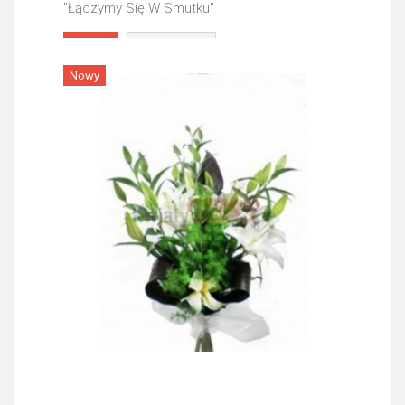
"Łączymy Się W Smutku"
Więcej
Nowy