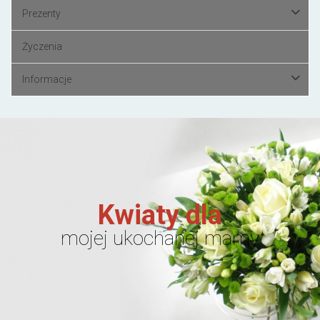
Prezenty
Życzenia
Informacje
Kwiaty dla
mojej ukochanej mamy