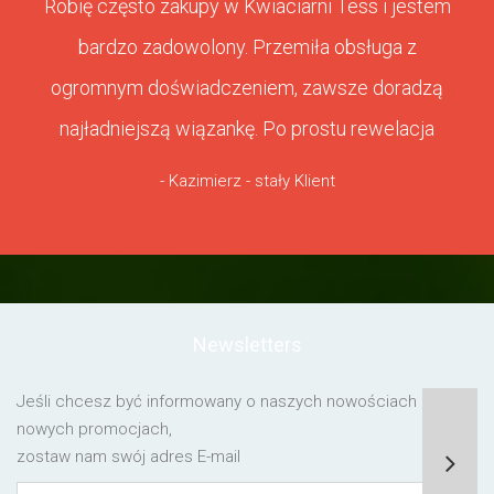
Robię często zakupy w Kwiaciarni Tess i jestem
bardzo zadowolony. Przemiła obsługa z
ogromnym doświadczeniem, zawsze doradzą
najładniejszą wiązankę. Po prostu rewelacja
- Kazimierz - stały Klient
Newsletters
Jeśli chcesz być informowany o naszych nowościach lub o
nowych promocjach,
zostaw nam swój adres E-mail