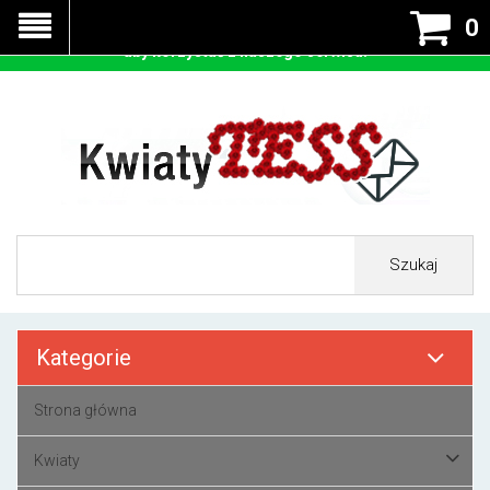
Nasza strona korzysta z cookies - czyli tzw ciastek w celu
0
prawidłowego działania. Zaakceptuj przyjmowanie cookies
aby korzystać z naszego serwisu.
Szukaj
Kategorie
Strona główna
Kwiaty