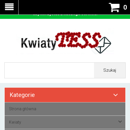
Nasza strona korzysta z cookies - czyli tzw ciastek w celu
0
prawidłowego działania. Zaakceptuj przyjmowanie cookies
aby korzystać z naszego serwisu.
Szukaj
Kategorie
Strona główna
Kwiaty