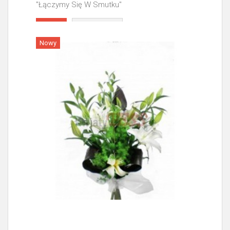
"Łączymy Się W Smutku"
Więcej
Nowy