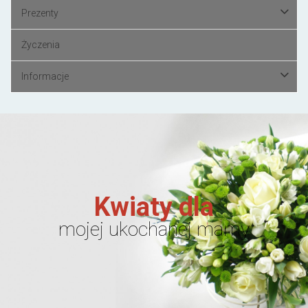
Prezenty
Życzenia
Informacje
Kwiaty dla
mojej ukochanej mamy