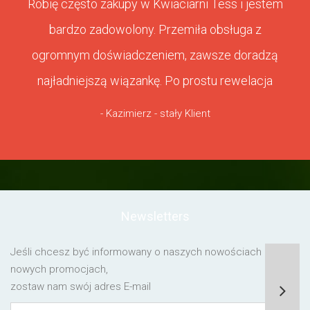
Robię często zakupy w Kwiaciarni Tess i jestem
bardzo zadowolony. Przemiła obsługa z
ogromnym doświadczeniem, zawsze doradzą
najładniejszą wiązankę. Po prostu rewelacja
- Kazimierz - stały Klient
Newsletters
Jeśli chcesz być informowany o naszych nowościach lub o
nowych promocjach,
zostaw nam swój adres E-mail