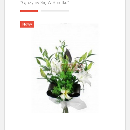
"Łączymy Się W Smutku"
Więcej
Nowy