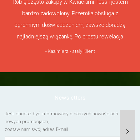
Robię często zakupy w Kwiaciarni Tess i jestem
bardzo zadowolony. Przemiła obsługa z
ogromnym doświadczeniem, zawsze doradzą
najładniejszą wiązankę. Po prostu rewelacja
- Kazimierz - stały Klient
Newsletters
Jeśli chcesz być informowany o naszych nowościach lub o
nowych promocjach,
zostaw nam swój adres E-mail