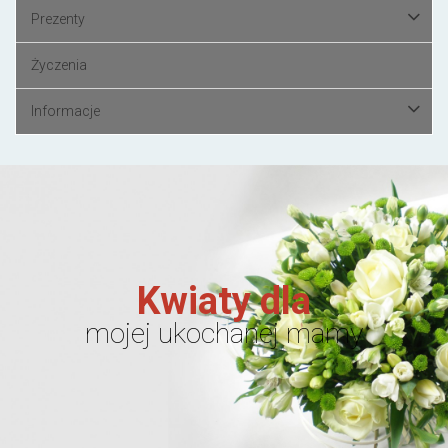
Prezenty
Życzenia
Informacje
Kwiaty dla
mojej ukochanej mamy