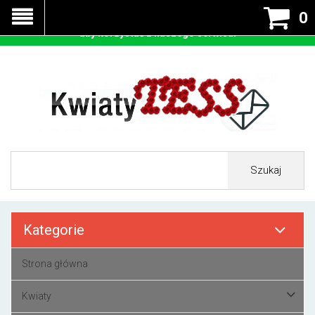
Nasza strona korzysta z cookies - czyli tzw ciastek w celu
0
prawidłowego działania. Zaakceptuj przyjmowanie cookies
aby korzystać z naszego serwisu.
Szukaj
Kategorie
Strona główna
Kwiaty