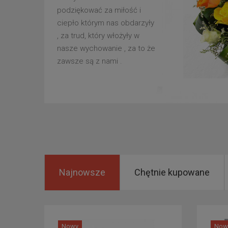
podziękować za miłość i
ciepło którym nas obdarzyły
, za trud, który włożyły w
nasze wychowanie , za to że
zawsze są z nami .
Najnowsze
Chętnie kupowane
Nowy
Now