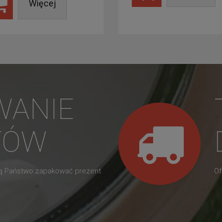
Więcej
WANIE
TÓW
gą Państwo zapakować prezent
Of