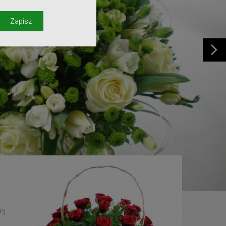
y
Zapisz
ej