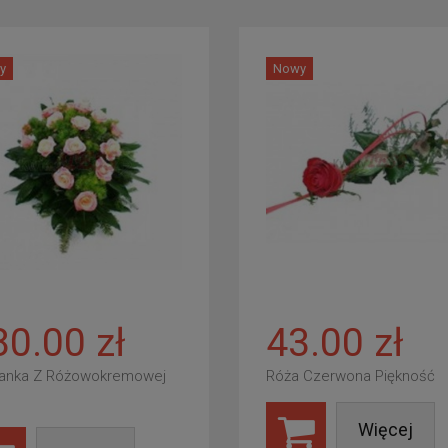
y
Nowy
80.00 zł
43.00 zł
anka Z Różowokremowej
Róża Czerwona Piękność
Więcej