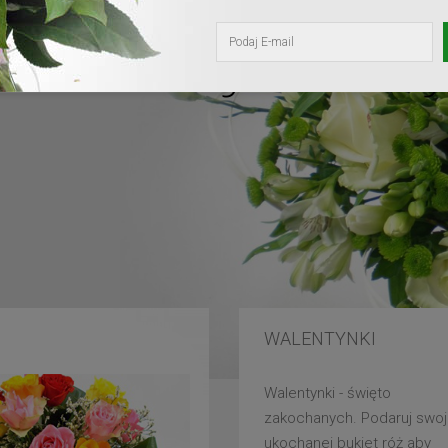
kochanej mam
WALENTYNKI
Walentynki - święto
zakochanych. Podaruj swoj
ukochanej bukiet róż aby