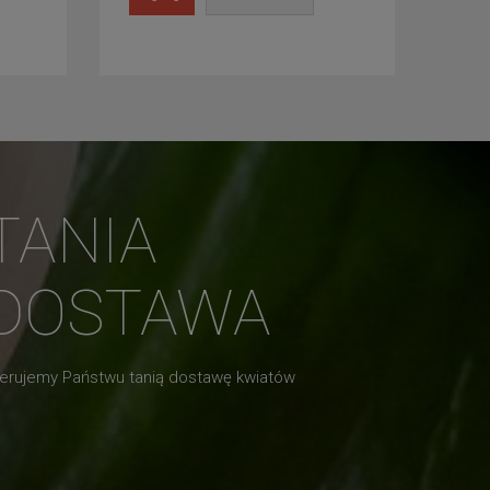
TANIA
DOSTAWA
erujemy Państwu tanią dostawę kwiatów