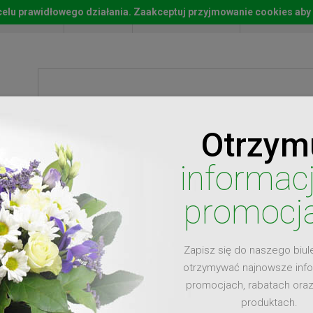
w celu prawidłowego działania. Zaakceptuj przyjmowanie cookies aby
Start
Moje konto
Lista życz
Otrzym
ty
Prezenty
Ży
informac
promocj
Zapisz się do naszego biul
dla
otrzymywać najnowsze inf
promocjach, rabatach ora
produktach.