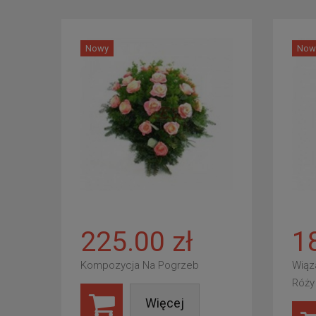
Nowy
Now
225.00 zł
1
Kompozycja Na Pogrzeb
Wiąz
Róży
Więcej