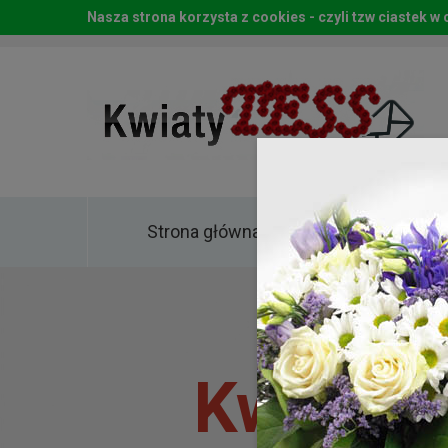
Nasza strona korzysta z cookies - czyli tzw ciastek 
Strona główna
Kwia
Kwiaty 