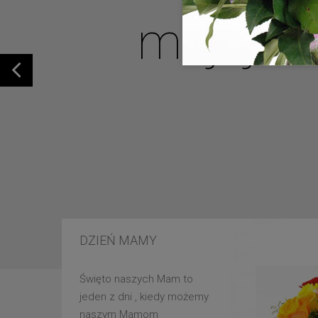
mojej u
DZIEŃ MAMY
Święto naszych Mam to
jeden z dni , kiedy możemy
naszym Mamom