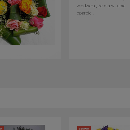
wiedziała , że ma w tobie
oparcie .
y
Nowy