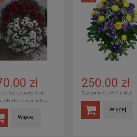
70.00 zł
250.00 zł
iec Pogrzebowy Biała
"Łączymy Się W Smutku"
aretka I Czerwona Róża
Więcej
Więcej