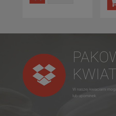
PAKO
KWIA
W naszej kwiaciarni mo
lub upominek.