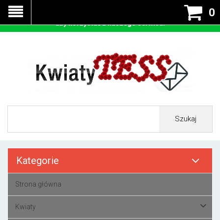
Nasza strona korzysta z cookies - czyli tzw ciastek w celu
0
prawidłowego działania. Zaakceptuj przyjmowanie cookies
aby korzystać z naszego serwisu.
Szukaj
Kategorie
Strona główna
Kwiaty