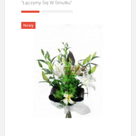
"Łączymy Się W Smutku"
Więcej
Nowy