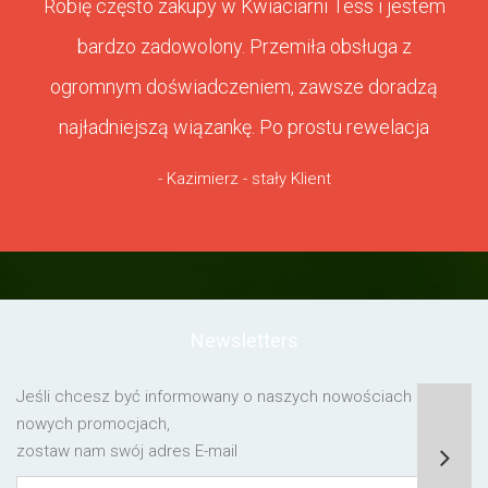
Robię często zakupy w Kwiaciarni Tess i jestem
bardzo zadowolony. Przemiła obsługa z
ogromnym doświadczeniem, zawsze doradzą
najładniejszą wiązankę. Po prostu rewelacja
- Kazimierz - stały Klient
Newsletters
Jeśli chcesz być informowany o naszych nowościach lub o
nowych promocjach,
zostaw nam swój adres E-mail