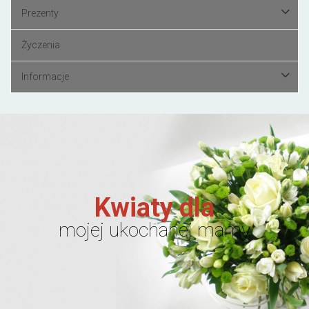
Prezenty
Życzenia
Informacje
Kwiaty dla
mojej ukochanej mamy