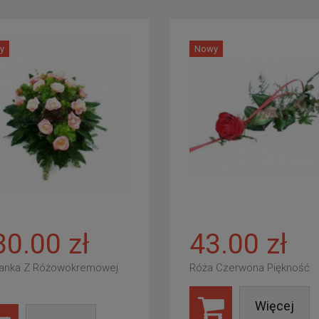
y
Nowy
80.00 zł
43.00 zł
anka Z Różowokremowej
Róża Czerwona Piękność
Więcej