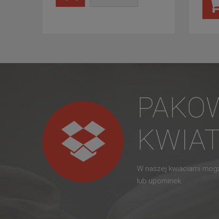
PAKO
KWIA
W naszej kwiaciarni mo
lub upominek.