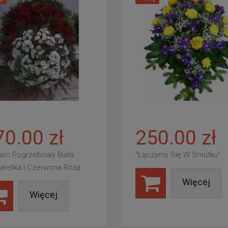
70.00 zł
250.00 zł
iec Pogrzebowy Biała
"Łączymy Się W Smutku"
aretka I Czerwona Róża
Więcej
Więcej