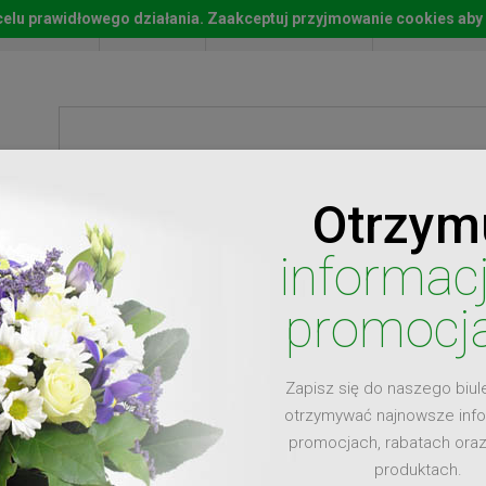
w celu prawidłowego działania. Zaakceptuj przyjmowanie cookies aby
Start
Moje konto
Lista życz
Otrzym
ty
Prezenty
Ży
informac
promocj
Zapisz się do naszego biul
dla
otrzymywać najnowsze inf
promocjach, rabatach ora
produktach.