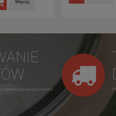
Więcej
WANIE
TÓW
gą Państwo zapakować prezent
Of