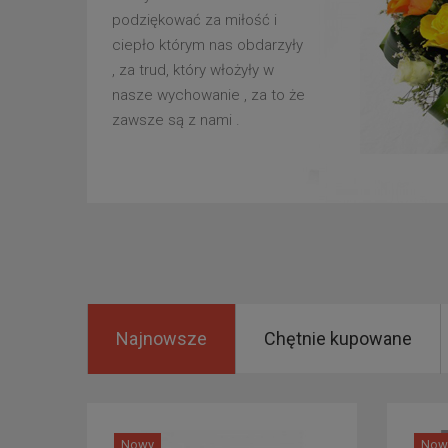
podziękować za miłość i
ciepło którym nas obdarzyły
, za trud, który włożyły w
nasze wychowanie , za to że
zawsze są z nami .
Najnowsze
Chętnie kupowane
Nowy
Now