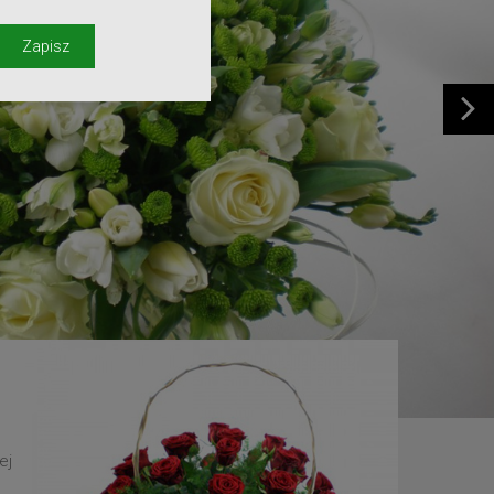
y
Zapisz
ej