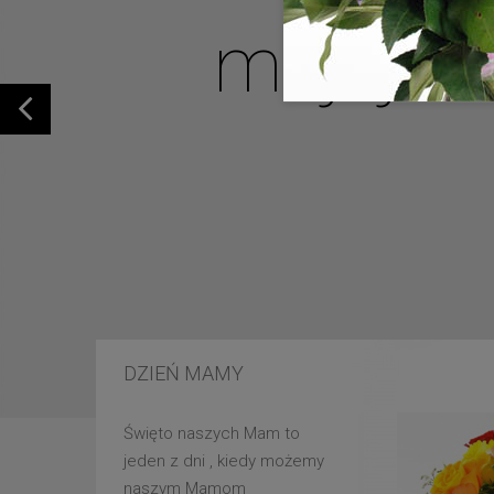
mojej u
DZIEŃ MAMY
Święto naszych Mam to
jeden z dni , kiedy możemy
naszym Mamom