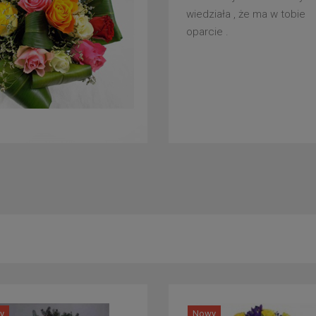
wiedziała , że ma w tobie
oparcie .
y
Nowy