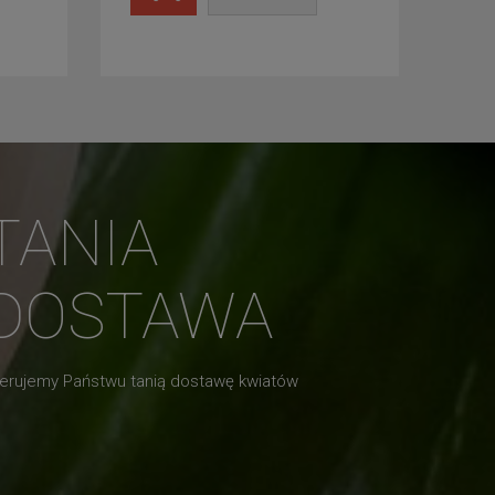
TANIA
DOSTAWA
erujemy Państwu tanią dostawę kwiatów