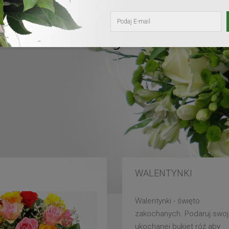
kochanej mam
WALENTYNKI
Walentynki - święto
zakochanych. Podaruj swoj
ukochanej bukiet róż aby