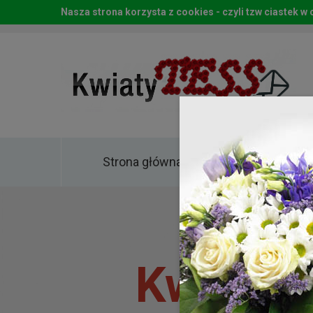
Nasza strona korzysta z cookies - czyli tzw ciastek 
Strona główna
Kwia
Kwiaty 