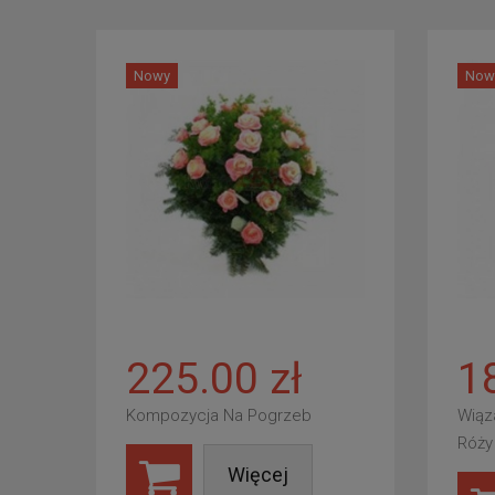
Nowy
Now
225.00 zł
1
Kompozycja Na Pogrzeb
Wiąz
Róży
Więcej