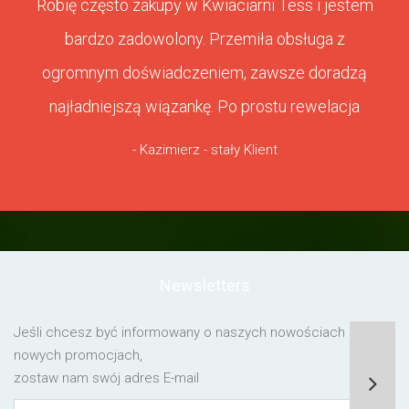
Robię często zakupy w Kwiaciarni Tess i jestem
bardzo zadowolony. Przemiła obsługa z
ogromnym doświadczeniem, zawsze doradzą
najładniejszą wiązankę. Po prostu rewelacja
- Kazimierz - stały Klient
Newsletters
Jeśli chcesz być informowany o naszych nowościach lub o
nowych promocjach,
zostaw nam swój adres E-mail