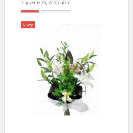
"Łączymy Się W Smutku"
Więcej
Nowy