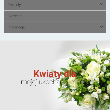
Prezenty
Życzenia
Informacje
Kwiaty dla
mojej ukochanej mamy