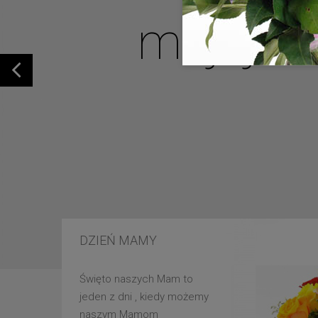
mojej u
DZIEŃ MAMY
Święto naszych Mam to
jeden z dni , kiedy możemy
naszym Mamom