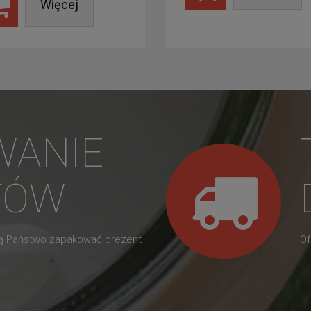
Więcej
WANIE
TÓW
gą Państwo zapakować prezent
Of