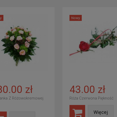
y
Nowy
80.00 zł
43.00 zł
anka Z Różowokremowej
Róża Czerwona Piękność
Więcej