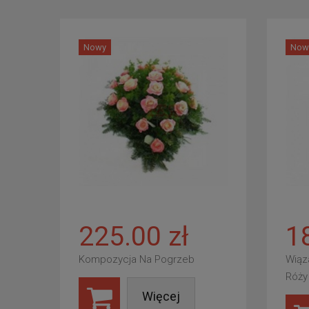
Nowy
Now
225.00 zł
1
Kompozycja Na Pogrzeb
Wiąz
Róży
Więcej