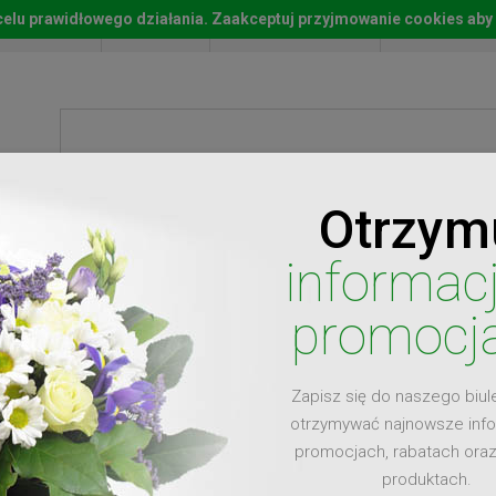
w celu prawidłowego działania. Zaakceptuj przyjmowanie cookies aby
Start
Moje konto
Lista życz
Otrzym
ty
Prezenty
Ży
informac
promocj
Zapisz się do naszego biul
dla
otrzymywać najnowsze inf
promocjach, rabatach ora
produktach.