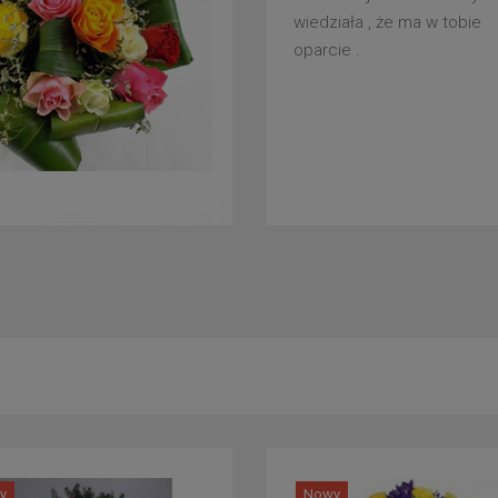
wiedziała , że ma w tobie
oparcie .
y
Nowy