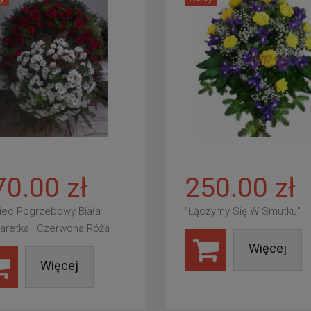
70.00 zł
250.00 zł
iec Pogrzebowy Biała
"Łączymy Się W Smutku"
aretka I Czerwona Róża
Więcej
Więcej