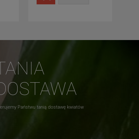
TANIA
DOSTAWA
erujemy Państwu tanią dostawę kwiatów