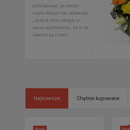
podziękować za miłość i
ciepło którym nas obdarzyły
, za trud, który włożyły w
nasze wychowanie , za to że
zawsze są z nami .
Najnowsze
Chętnie kupowane
Nowy
Now