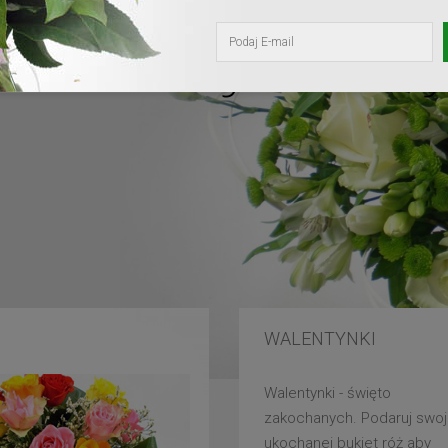
kochanej mam
WALENTYNKI
Walentynki - święto
zakochanych. Podaruj swoj
ukochanej bukiet róż aby