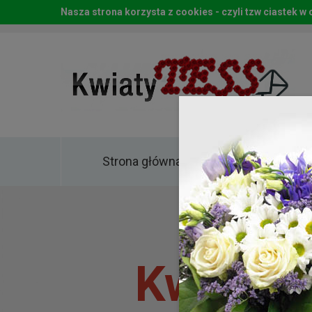
Nasza strona korzysta z cookies - czyli tzw ciastek 
Strona główna
Kwia
Kwiaty 