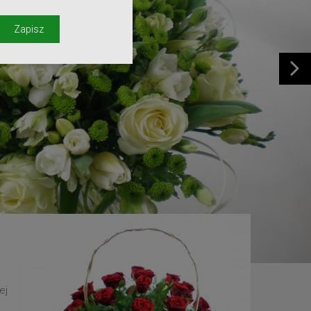
y
Zapisz
ej