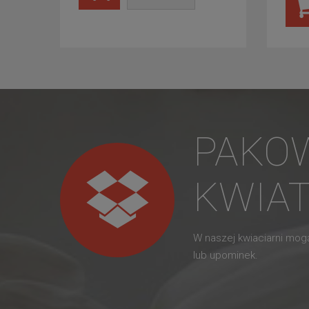
PAKO
KWIA
W naszej kwiaciarni mo
lub upominek.