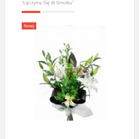
"Łączymy Się W Smutku"
Więcej
Nowy