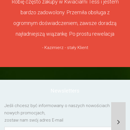
Robię często zakupy w Kwiaciarni Tess i jestem
bardzo zadowolony. Przemiła obsługa z
ogromnym doświadczeniem, zawsze doradzą
najładniejszą wiązankę. Po prostu rewelacja
- Kazimierz - stały Klient
Newsletters
Jeśli chcesz być informowany o naszych nowościach lub o
nowych promocjach,
zostaw nam swój adres E-mail