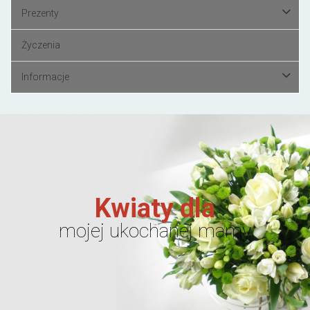
Prezenty
Życzenia
Informacje
Kwiaty dla
mojej ukochanej mamy