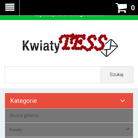
Nasza strona korzysta z cookies - czyli tzw ciastek w celu
0
prawidłowego działania. Zaakceptuj przyjmowanie cookies
aby korzystać z naszego serwisu.
Szukaj
Kategorie
Strona główna
Kwiaty