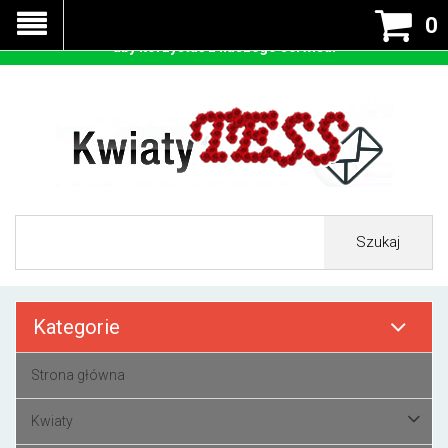
Nasza strona korzysta z cookies - czyli tzw ciastek w celu
0
prawidłowego działania. Zaakceptuj przyjmowanie cookies
aby korzystać z naszego serwisu.
Szukaj
Kategorie
Strona główna
Kwiaty