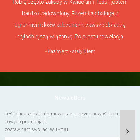
Robię często zakupy w Kwiaciarni Tess i jestem
bardzo zadowolony. Przemiła obsługa z
ogromnym doświadczeniem, zawsze doradzą
najładniejszą wiązankę. Po prostu rewelacja
- Kazimierz - stały Klient
Newsletters
Jeśli chcesz być informowany o naszych nowościach lub o
nowych promocjach,
zostaw nam swój adres E-mail