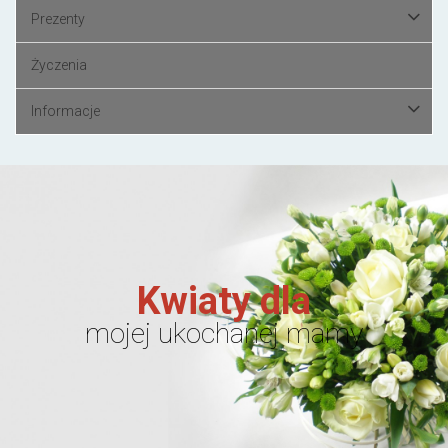
Prezenty
Życzenia
Informacje
Kwiaty dla
mojej ukochanej mamy