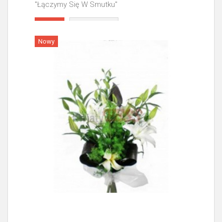
"Łączymy Się W Smutku"
Więcej
Nowy