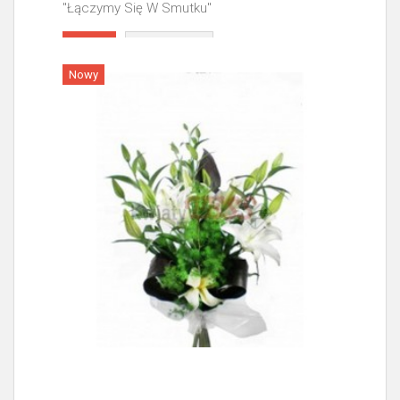
"Łączymy Się W Smutku"
Więcej
Nowy