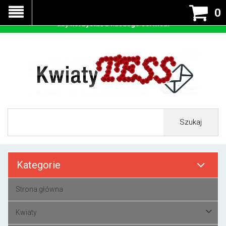
Nasza strona korzysta z cookies - czyli tzw ciastek w celu
0
prawidłowego działania. Zaakceptuj przyjmowanie cookies
aby korzystać z naszego serwisu.
Szukaj
Kategorie
Strona główna
Kwiaty