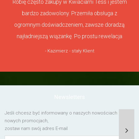
Robię często zakupy w Kwiaciarni Tess i jestem
bardzo zadowolony. Przemiła obsługa z
ogromnym doświadczeniem, zawsze doradzą
najładniejszą wiązankę. Po prostu rewelacja
- Kazimierz - stały Klient
Newsletters
Jeśli chcesz być informowany o naszych nowościach lub o
nowych promocjach,
zostaw nam swój adres E-mail