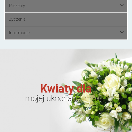
Prezenty
Życzenia
Informacje
Kwiaty dla
mojej ukochanej mamy