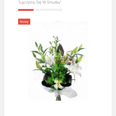
"Łączymy Się W Smutku"
Więcej
Nowy