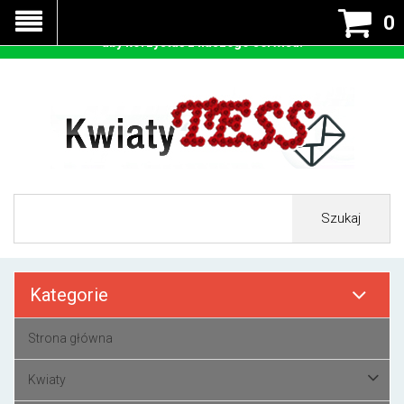
Nasza strona korzysta z cookies - czyli tzw ciastek w celu
0
prawidłowego działania. Zaakceptuj przyjmowanie cookies
aby korzystać z naszego serwisu.
Szukaj
Kategorie
Strona główna
Kwiaty