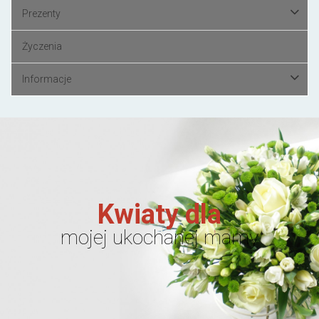
Prezenty
Życzenia
Informacje
Kwiaty dla
mojej ukochanej mamy