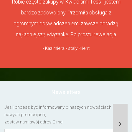
Robię często zakupy w Kwiaciarni Tess i jestem
bardzo zadowolony. Przemiła obsługa z
ogromnym doświadczeniem, zawsze doradzą
najładniejszą wiązankę. Po prostu rewelacja
- Kazimierz - stały Klient
Newsletters
Jeśli chcesz być informowany o naszych nowościach lub o
nowych promocjach,
zostaw nam swój adres E-mail