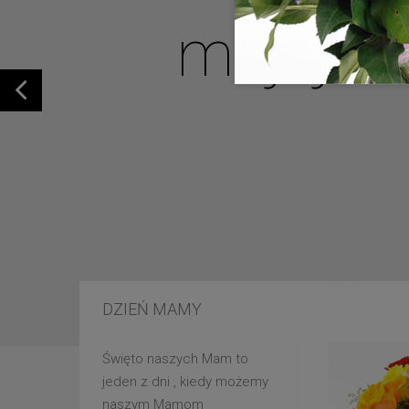
mojej u
DZIEŃ MAMY
Święto naszych Mam to
jeden z dni , kiedy możemy
naszym Mamom