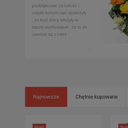
podziękować za miłość i
ciepło którym nas obdarzyły
, za trud, który włożyły w
nasze wychowanie , za to że
zawsze są z nami .
Najnowsze
Chętnie kupowane
Nowy
Now