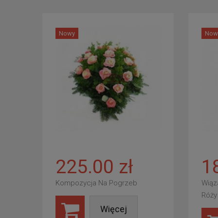
Nowy
Now
225.00 zł
1
Kompozycja Na Pogrzeb
Wiąz
Róży
Więcej