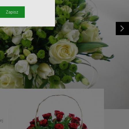
y
Zapisz
ej