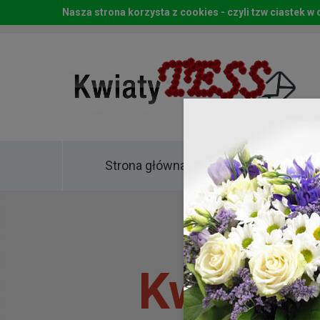
Nasza strona korzysta z cookies - czyli tzw ciastek 
Strona główna
Kwia
Kwiaty 