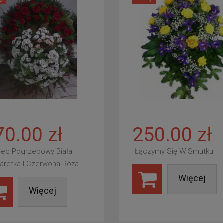
70.00 zł
250.00 zł
iec Pogrzebowy Biała
"Łączymy Się W Smutku"
aretka I Czerwona Róża
Więcej
Więcej