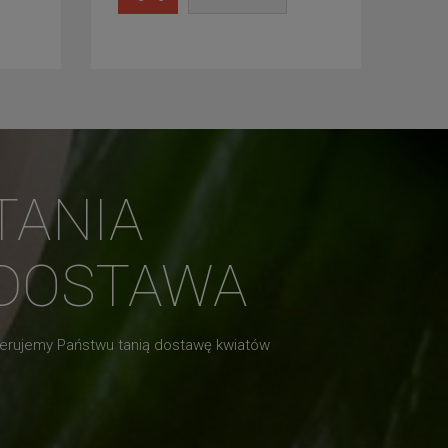
TANIA
DOSTAWA
erujemy Państwu tanią dostawę kwiatów