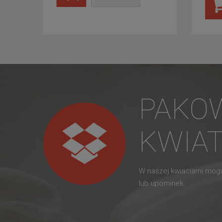
PAKO
KWIA
W naszej kwiaciarni mo
lub upominek.