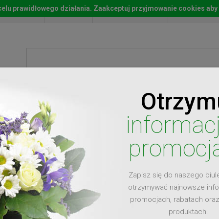
w celu prawidłowego działania. Zaakceptuj przyjmowanie cookies aby
Start
Moje konto
Lista życz
Otrzym
ty
Prezenty
Ży
informac
promocj
Zapisz się do naszego biul
dla
otrzymywać najnowsze inf
promocjach, rabatach ora
produktach.