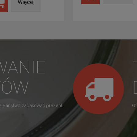
Więcej
WANIE
TÓW
gą Państwo zapakować prezent
Of