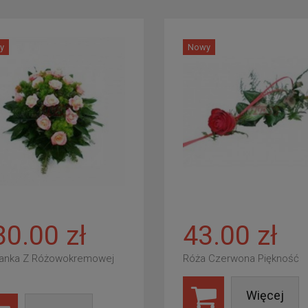
y
Nowy
80.00 zł
43.00 zł
anka Z Różowokremowej
Róża Czerwona Piękność
Więcej