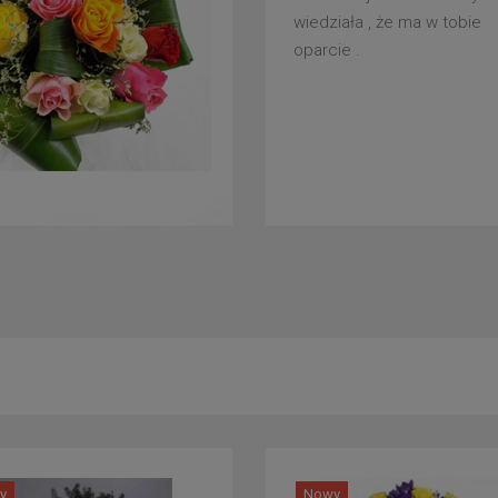
wiedziała , że ma w tobie
oparcie .
y
Nowy