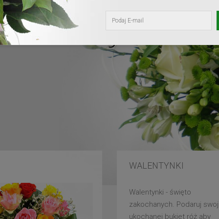
kochanej mam
WALENTYNKI
Walentynki - święto
zakochanych. Podaruj swoj
ukochanej bukiet róż aby