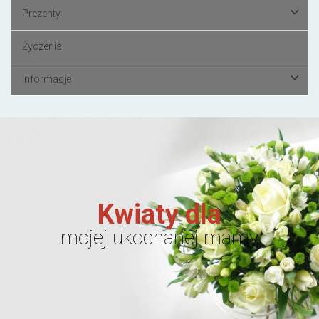
Prezenty
Życzenia
Informacje
Kwiaty dla
mojej ukochanej mamy