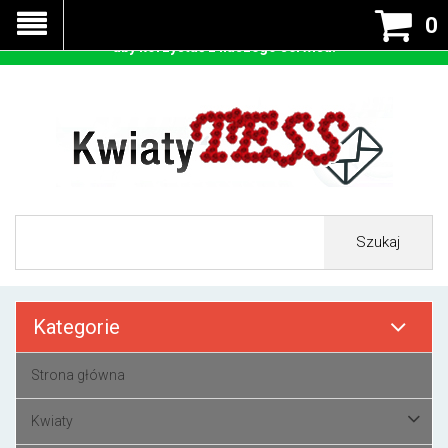
Nasza strona korzysta z cookies - czyli tzw ciastek w celu
0
prawidłowego działania. Zaakceptuj przyjmowanie cookies
aby korzystać z naszego serwisu.
Szukaj
Kategorie
Strona główna
Kwiaty