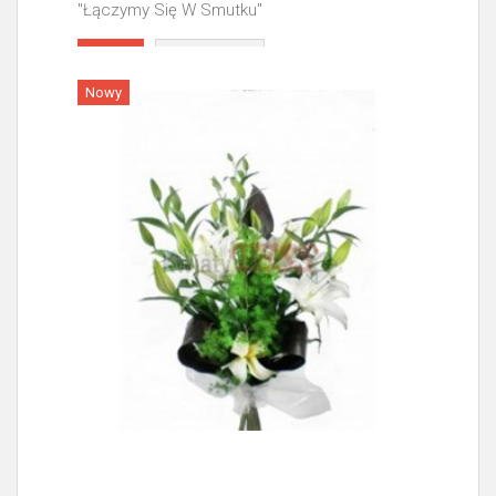
"Łączymy Się W Smutku"
Więcej
Nowy