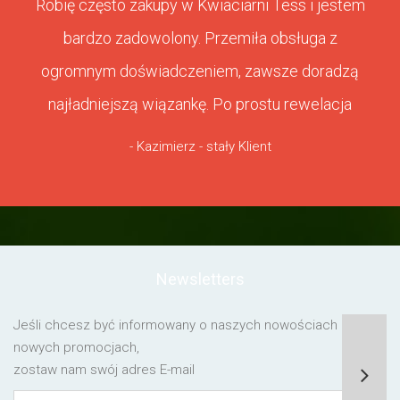
Robię często zakupy w Kwiaciarni Tess i jestem
bardzo zadowolony. Przemiła obsługa z
ogromnym doświadczeniem, zawsze doradzą
najładniejszą wiązankę. Po prostu rewelacja
- Kazimierz - stały Klient
Newsletters
Jeśli chcesz być informowany o naszych nowościach lub o
nowych promocjach,
zostaw nam swój adres E-mail