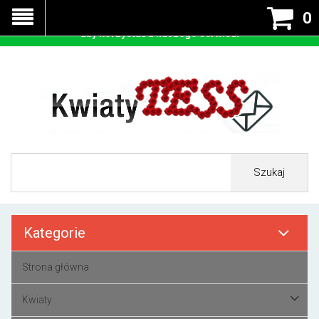
Nasza strona korzysta z cookies - czyli tzw ciastek w celu
0
prawidłowego działania. Zaakceptuj przyjmowanie cookies
aby korzystać z naszego serwisu.
Szukaj
Kategorie
Strona główna
Kwiaty