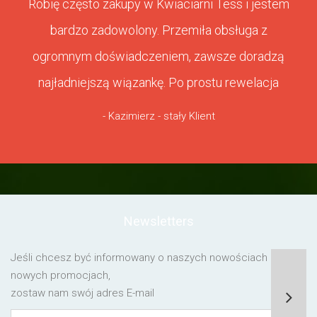
Robię często zakupy w Kwiaciarni Tess i jestem
bardzo zadowolony. Przemiła obsługa z
ogromnym doświadczeniem, zawsze doradzą
najładniejszą wiązankę. Po prostu rewelacja
- Kazimierz - stały Klient
Newsletters
Jeśli chcesz być informowany o naszych nowościach lub o
nowych promocjach,
zostaw nam swój adres E-mail