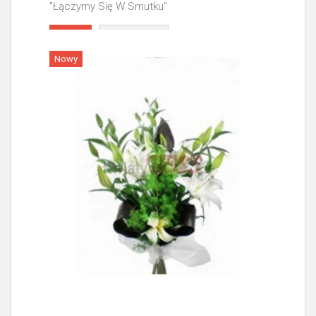
"Łączymy Się W Smutku"
Więcej
Nowy