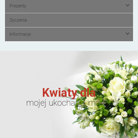
Prezenty
Życzenia
Informacje
Kwiaty dla
mojej ukochanej mamy