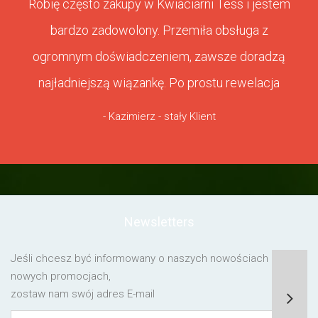
Robię często zakupy w Kwiaciarni Tess i jestem
bardzo zadowolony. Przemiła obsługa z
ogromnym doświadczeniem, zawsze doradzą
najładniejszą wiązankę. Po prostu rewelacja
- Kazimierz - stały Klient
Newsletters
Jeśli chcesz być informowany o naszych nowościach lub o
nowych promocjach,
zostaw nam swój adres E-mail