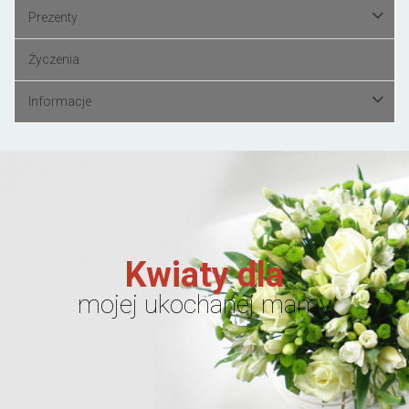
Prezenty
Życzenia
Informacje
Kwiaty dla
mojej ukochanej mamy