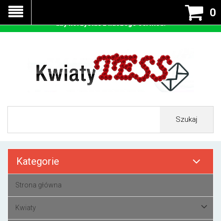
Nasza strona korzysta z cookies - czyli tzw ciastek w celu
0
prawidłowego działania. Zaakceptuj przyjmowanie cookies
aby korzystać z naszego serwisu.
Szukaj
Kategorie
Strona główna
Kwiaty