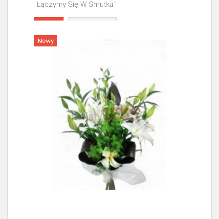
"Łączymy Się W Smutku"
Więcej
Nowy