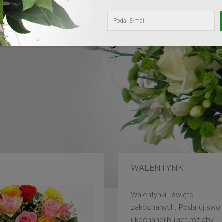
kochanej mam
WALENTYNKI
Walentynki - święto
zakochanych. Podaruj swoj
ukochanej bukiet róż aby