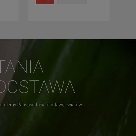
TANIA
DOSTAWA
erujemy Państwu tanią dostawę kwiatów