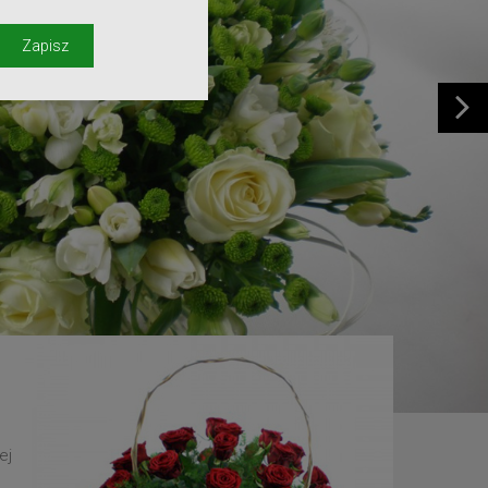
y
Zapisz
ej