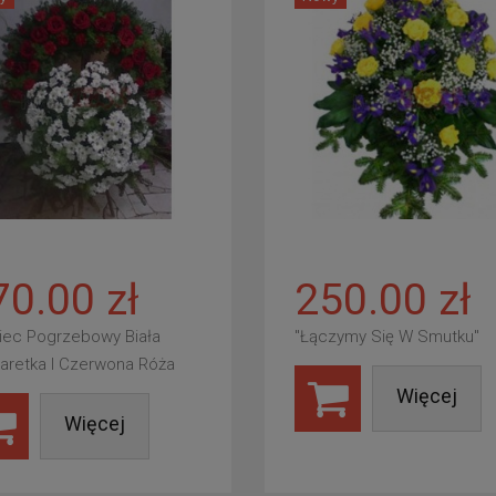
70.00 zł
250.00 zł
iec Pogrzebowy Biała
"Łączymy Się W Smutku"
aretka I Czerwona Róża
Więcej
Więcej