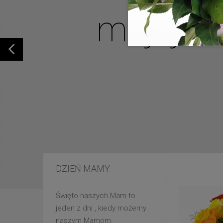
mojej u
DZIEŃ MAMY
Święto naszych Mam to
jeden z dni , kiedy możemy
naszym Mamom