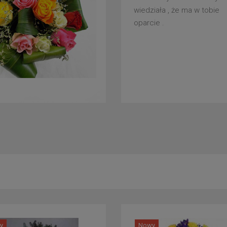
wiedziała , że ma w tobie
oparcie .
y
Nowy