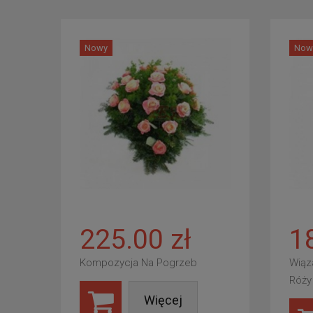
Nowy
Now
225.00 zł
1
Kompozycja Na Pogrzeb
Wiąz
Róży
Więcej