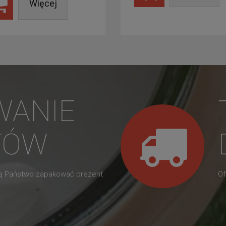
Więcej
WANIE
TÓW
gą Państwo zapakować prezent
Of