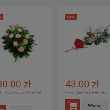
y
Nowy
80.00 zł
43.00 zł
anka Z Różowokremowej
Róża Czerwona Piękność
Więcej