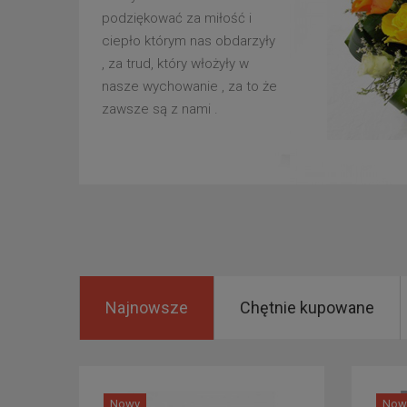
podziękować za miłość i
ciepło którym nas obdarzyły
, za trud, który włożyły w
nasze wychowanie , za to że
zawsze są z nami .
Najnowsze
Chętnie kupowane
Nowy
Now