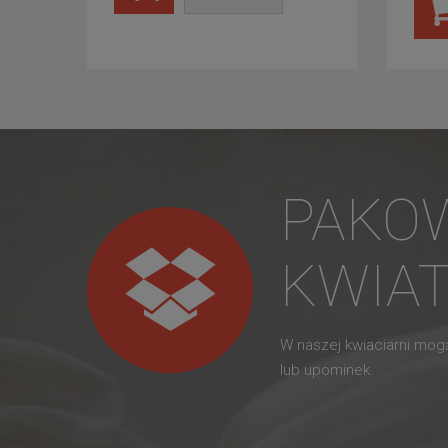
PAKO
KWIA
W naszej kwiaciarni mo
lub upominek.