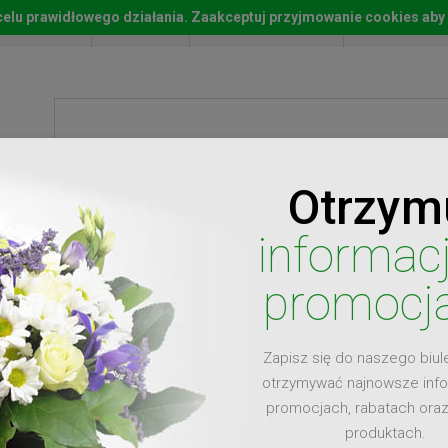
w celu prawidłowego działania. Zaakceptuj przyjmowanie cookies aby
Start
Moje konto
Lista życz
Otrzym
ty
Prezenty
Ży
informac
promocj
Zapisz się do naszego biul
dla
otrzymywać najnowsze inf
promocjach, rabatach ora
produktach.