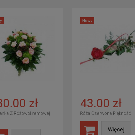
y
Nowy
80.00 zł
43.00 zł
anka Z Różowokremowej
Róża Czerwona Piękność
Więcej