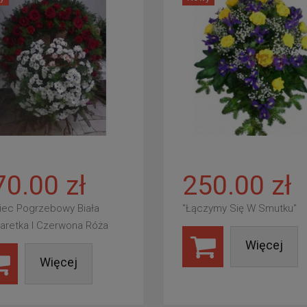
70.00 zł
250.00 zł
iec Pogrzebowy Biała
"Łączymy Się W Smutku"
aretka I Czerwona Róża
Więcej
Więcej