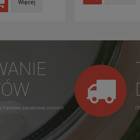
Więcej
WANIE
TÓW
gą Państwo zapakować prezent
Of