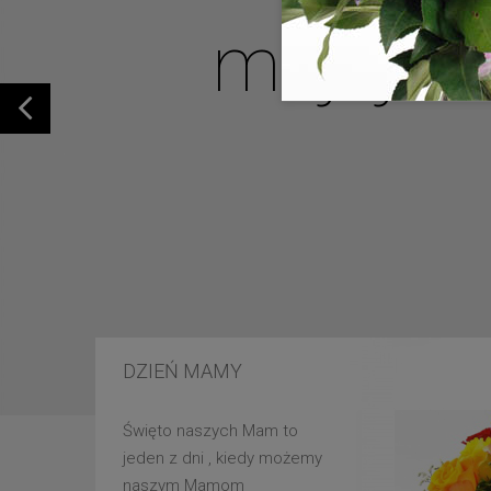
mojej u
DZIEŃ MAMY
Święto naszych Mam to
jeden z dni , kiedy możemy
naszym Mamom