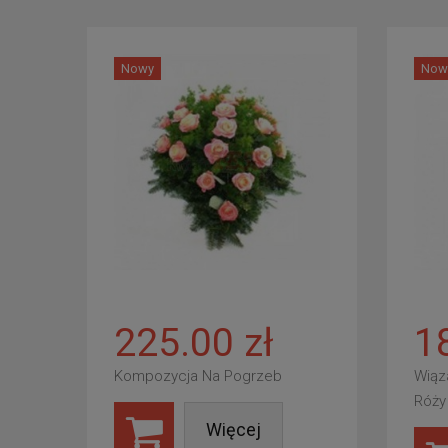
Nowy
Now
225.00 zł
1
Kompozycja Na Pogrzeb
Wiąz
Róży
Więcej