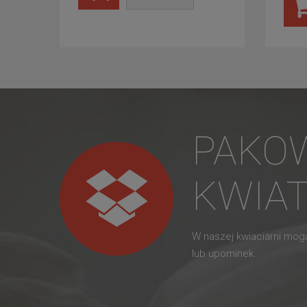
PAKO
KWIA
W naszej kwiaciarni mo
lub upominek.