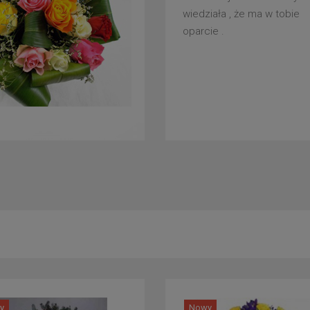
wiedziała , że ma w tobie
oparcie .
y
Nowy