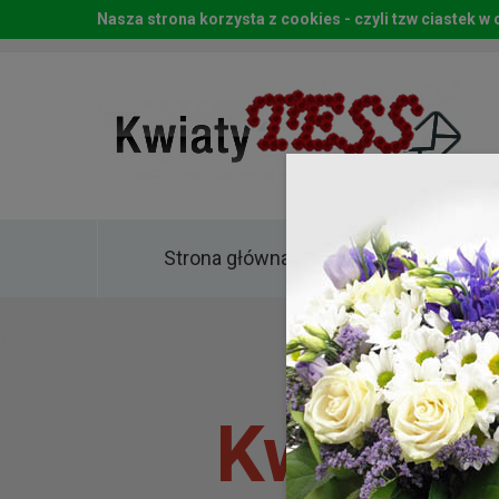
Nasza strona korzysta z cookies - czyli tzw ciastek 
Strona główna
Kwia
Kwiaty 