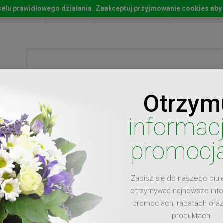
w celu prawidłowego działania. Zaakceptuj przyjmowanie cookies aby
Start
Moje konto
Lista życz
Otrzym
ty
Prezenty
Ży
informac
promocj
Zapisz się do naszego biul
dla
otrzymywać najnowsze inf
promocjach, rabatach ora
produktach.