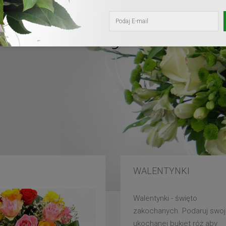
kochanej mam
WALENTYNKI
Walentynki - święto
zakochanych. Podaruj swoj
ukochanej bukiet róż aby