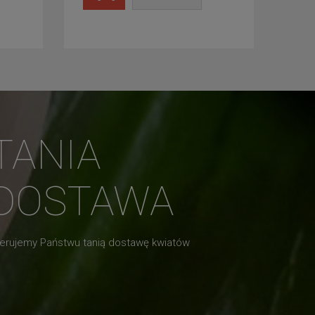
TANIA
DOSTAWA
erujemy Państwu tanią dostawę kwiatów