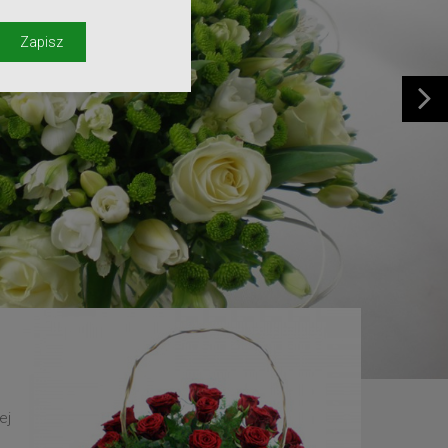
y
Zapisz
ej