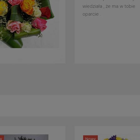
wiedziała , że ma w tobie
oparcie .
y
Nowy