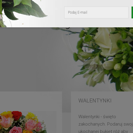
kochanej mam
WALENTYNKI
Walentynki - święto
zakochanych. Podaruj swoj
ukochanej bukiet róż aby