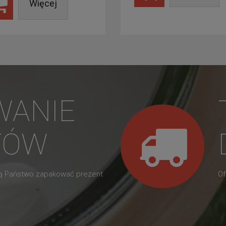
Więcej
WANIE
TÓW
gą Państwo zapakować prezent
Of