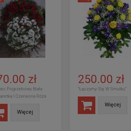
70.00 zł
250.00 zł
iec Pogrzebowy Biała
"Łączymy Się W Smutku"
aretka I Czerwona Róża
Więcej
Więcej