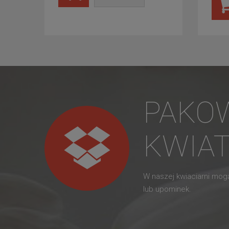
PAKO
KWIA
W naszej kwiaciarni mo
lub upominek.