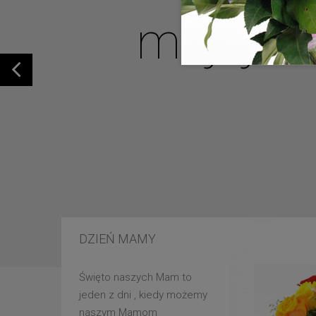
mojej u
DZIEŃ MAMY
Święto naszych Mam to
jeden z dni , kiedy możemy
naszym Mamom