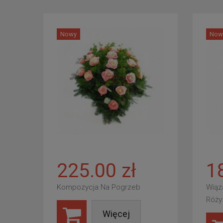
Nowy
Now
225.00 zł
1
Kompozycja Na Pogrzeb
Wiąz
Róży
Więcej