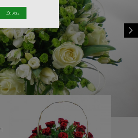
y
Zapisz
ej