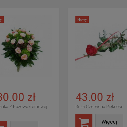
y
Nowy
80.00 zł
43.00 zł
anka Z Różowokremowej
Róża Czerwona Piękność
Więcej