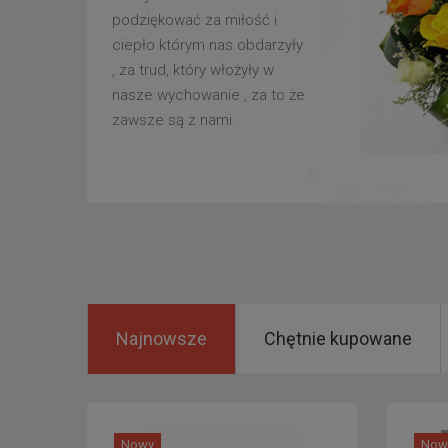
podziękować za miłość i
ciepło którym nas obdarzyły
, za trud, który włożyły w
nasze wychowanie , za to że
zawsze są z nami .
Najnowsze
Chętnie kupowane
Nowy
Now