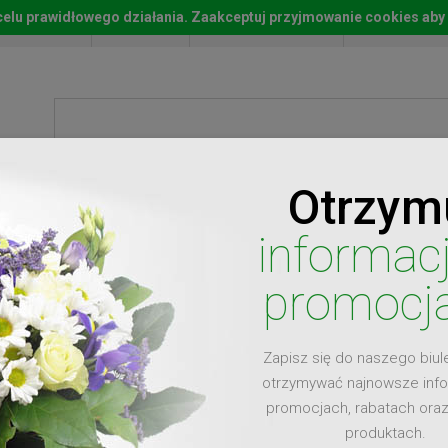
w celu prawidłowego działania. Zaakceptuj przyjmowanie cookies aby
Start
Moje konto
Lista życz
Otrzym
ty
Prezenty
Ży
informac
promocj
Zapisz się do naszego biul
dla
otrzymywać najnowsze inf
promocjach, rabatach ora
produktach.