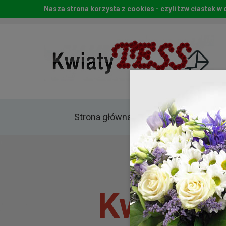
Nasza strona korzysta z cookies - czyli tzw ciastek 
Strona główna
Kwia
Kwiaty 