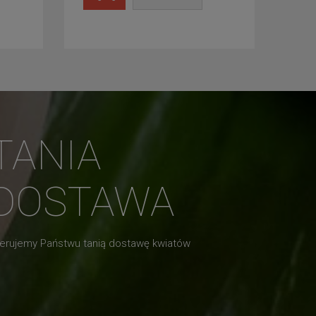
TANIA
DOSTAWA
erujemy Państwu tanią dostawę kwiatów