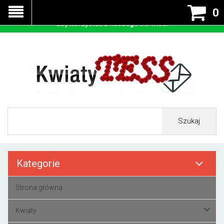
Nasza strona korzysta z cookies - czyli tzw ciastek w celu
0
prawidłowego działania. Zaakceptuj przyjmowanie cookies
aby korzystać z naszego serwisu.
Szukaj
Kategorie
Strona główna
Kwiaty