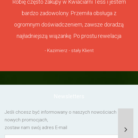
Robię często zakupy w Kwiaciarni Tess i jestem
bardzo zadowolony. Przemiła obsługa z
ogromnym doświadczeniem, zawsze doradzą
najładniejszą wiązankę. Po prostu rewelacja
- Kazimierz - stały Klient
Newsletters
Jeśli chcesz być informowany o naszych nowościach lub o
nowych promocjach,
zostaw nam swój adres E-mail