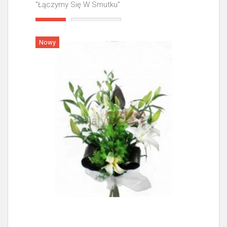
"Łączymy Się W Smutku"
Więcej
Nowy