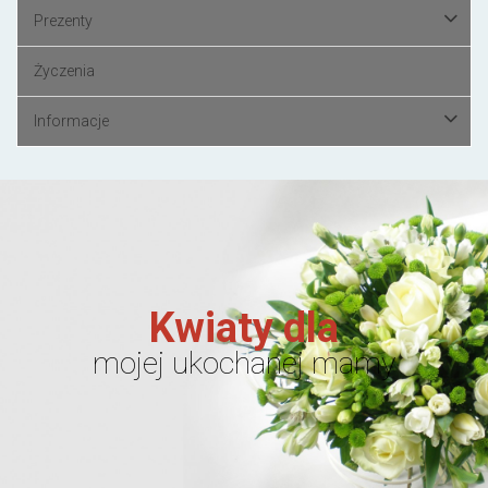
Prezenty
Życzenia
Informacje
Kwiaty dla
mojej ukochanej mamy