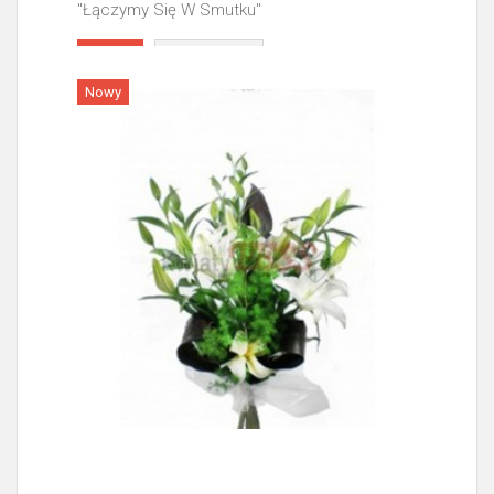
"Łączymy Się W Smutku"
Więcej
Nowy