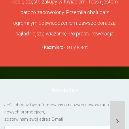
Robię często zakupy w Kwiaciarni Tess i jestem
bardzo zadowolony. Przemiła obsługa z
ogromnym doświadczeniem, zawsze doradzą
najładniejszą wiązankę. Po prostu rewelacja
- Kazimierz - stały Klient
Newsletters
Jeśli chcesz być informowany o naszych nowościach lub o
nowych promocjach,
zostaw nam swój adres E-mail