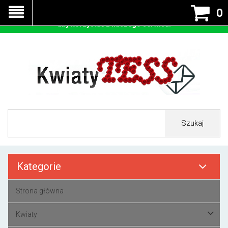
Nasza strona korzysta z cookies - czyli tzw ciastek w celu
0
prawidłowego działania. Zaakceptuj przyjmowanie cookies
aby korzystać z naszego serwisu.
Szukaj
Kategorie
Strona główna
Kwiaty