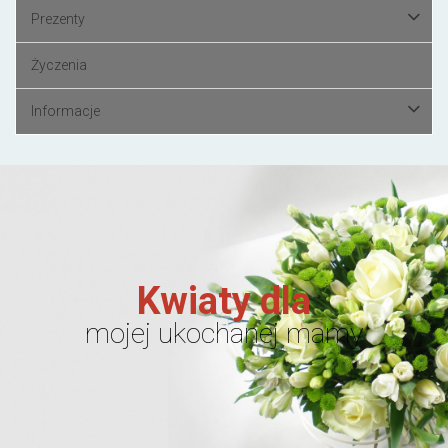
Prezenty
Życzenia
Informacje
Kwiaty dla
mojej ukochanej mamy