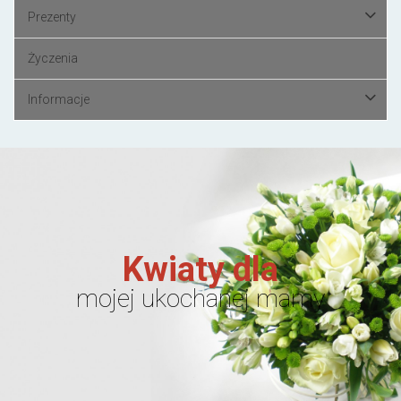
Prezenty
Życzenia
Informacje
Kwiaty dla
mojej ukochanej mamy