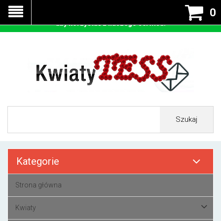
Nasza strona korzysta z cookies - czyli tzw ciastek w celu
0
prawidłowego działania. Zaakceptuj przyjmowanie cookies
aby korzystać z naszego serwisu.
Szukaj
Kategorie
Strona główna
Kwiaty