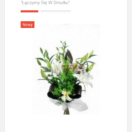
"Łączymy Się W Smutku"
Więcej
Nowy