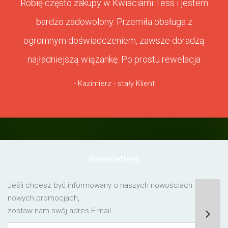
Robię często zakupy w Kwiaciarni Tess i jestem
bardzo zadowolony. Przemiła obsługa z
ogromnym doświadczeniem, zawsze doradzą
najładniejszą wiązankę. Po prostu rewelacja
- Kazimierz - stały Klient
Newsletters
Jeśli chcesz być informowany o naszych nowościach lub o
nowych promocjach,
zostaw nam swój adres E-mail