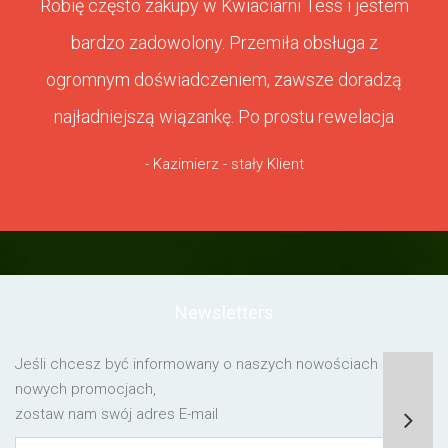
Robię często zakupy w Kwiaciarni Tess i jestem
bardzo zadowolony. Przemiła obsługa z
ogromnym doświadczeniem, zawsze doradzą
najładniejszą wiązankę. Po prostu rewelacja
- Kazimierz - stały Klient
Newsletters
Jeśli chcesz być informowany o naszych nowościach lub o
nowych promocjach,
zostaw nam swój adres E-mail