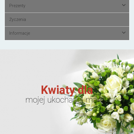
Prezenty
Życzenia
Informacje
Kwiaty dla
mojej ukochanej mamy