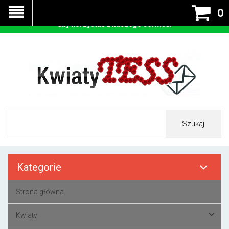
Nasza strona korzysta z cookies - czyli tzw ciastek w celu
0
prawidłowego działania. Zaakceptuj przyjmowanie cookies
aby korzystać z naszego serwisu.
Szukaj
Kategorie
Strona główna
Kwiaty