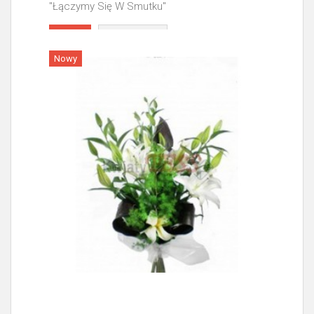
"Łączymy Się W Smutku"
Więcej
Nowy