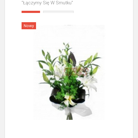
"Łączymy Się W Smutku"
Więcej
Nowy