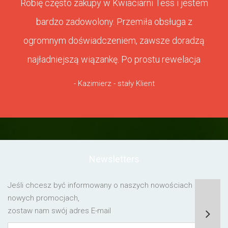
Robię często zakupy w Kwiaciarni Tess i jestem
bardzo zadowolony. Przemiła obsługa z
ogromnym doświadczeniem, zawsze doradzą
najładniejszą wiązankę. Po prostu rewelacja
- Kazimierz - stały Klient
Newsletters
Jeśli chcesz być informowany o naszych nowościach lub o
nowych promocjach,
zostaw nam swój adres E-mail