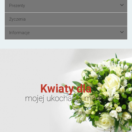
Prezenty
Życzenia
Informacje
Kwiaty dla
mojej ukochanej mamy