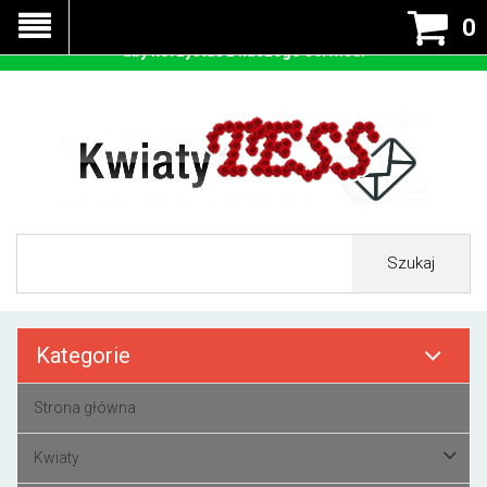
Nasza strona korzysta z cookies - czyli tzw ciastek w celu
0
prawidłowego działania. Zaakceptuj przyjmowanie cookies
aby korzystać z naszego serwisu.
Szukaj
Kategorie
Strona główna
Kwiaty