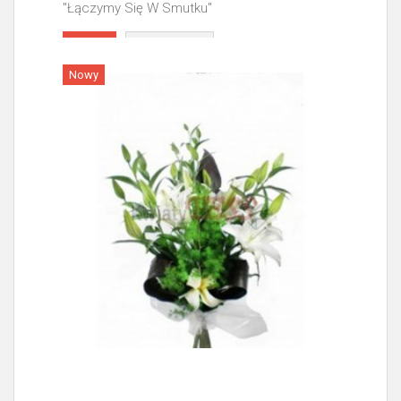
"Łączymy Się W Smutku"
Więcej
Nowy