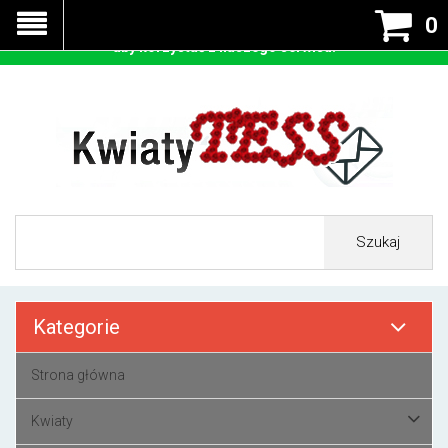
Nasza strona korzysta z cookies - czyli tzw ciastek w celu
0
prawidłowego działania. Zaakceptuj przyjmowanie cookies
aby korzystać z naszego serwisu.
Szukaj
Kategorie
Strona główna
Kwiaty