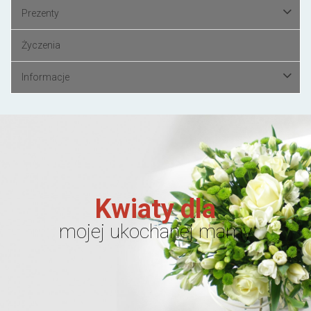
Prezenty
Życzenia
Informacje
Kwiaty dla
mojej ukochanej mamy