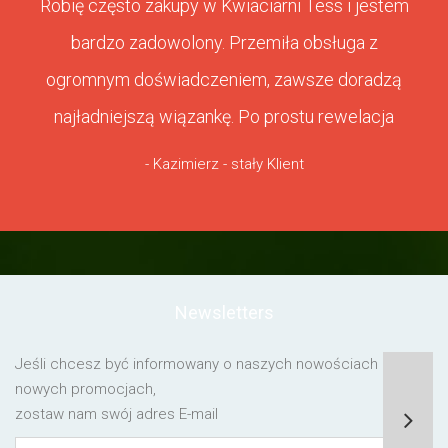
Robię często zakupy w Kwiaciarni Tess i jestem
bardzo zadowolony. Przemiła obsługa z
ogromnym doświadczeniem, zawsze doradzą
najładniejszą wiązankę. Po prostu rewelacja
- Kazimierz - stały Klient
Newsletters
Jeśli chcesz być informowany o naszych nowościach lub o
nowych promocjach,
zostaw nam swój adres E-mail