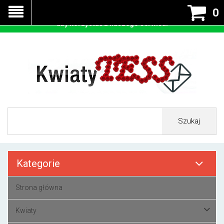
Nasza strona korzysta z cookies - czyli tzw ciastek w celu
0
prawidłowego działania. Zaakceptuj przyjmowanie cookies
aby korzystać z naszego serwisu.
Szukaj
Kategorie
Strona główna
Kwiaty