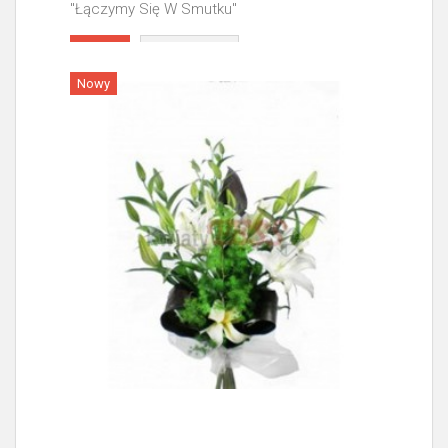
"Łączymy Się W Smutku"
Więcej
Nowy