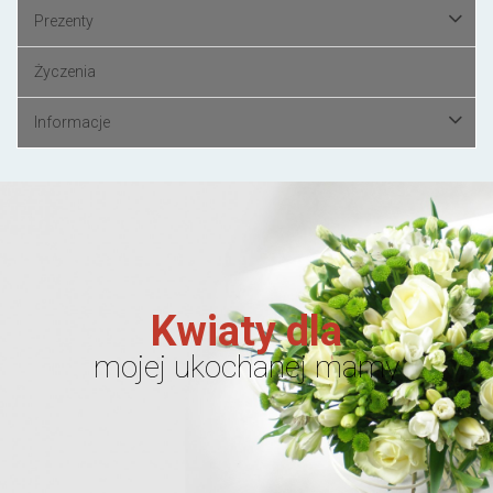
Prezenty
Życzenia
Informacje
Kwiaty dla
mojej ukochanej mamy