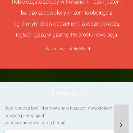
Robię często zakupy w Kwiaciarni Tess i jestem
bardzo zadowolony. Przemiła obsługa z
ogromnym doświadczeniem, zawsze doradzą
najładniejszą wiązankę. Po prostu rewelacja
- Kazimierz - stały Klient
Newsletters
Jeśli chcesz być informowany o naszych nowościach lub o
nowych promocjach,
zostaw nam swój adres E-mail