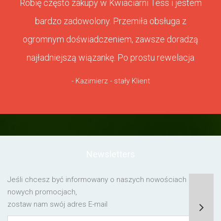
Robię często zakupy w Kwiaciarni Tess i jestem
bardzo zadowolony. Przemiła obsługa z
ogromnym doświadczeniem, zawsze doradzą
najładniejszą wiązankę. Po prostu rewelacja
- Kazimierz - stały Klient
Newsletters
Jeśli chcesz być informowany o naszych nowościach lub o
nowych promocjach,
zostaw nam swój adres E-mail