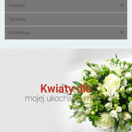
Prezenty
Życzenia
Informacje
Kwiaty dla
mojej ukochanej mamy