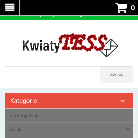
Nasza strona korzysta z cookies - czyli tzw ciastek w celu
0
prawidłowego działania. Zaakceptuj przyjmowanie cookies
aby korzystać z naszego serwisu.
Szukaj
Kategorie
Strona główna
Kwiaty