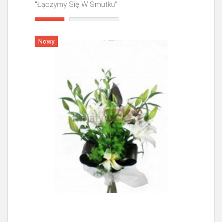
"Łączymy Się W Smutku"
Więcej
Nowy