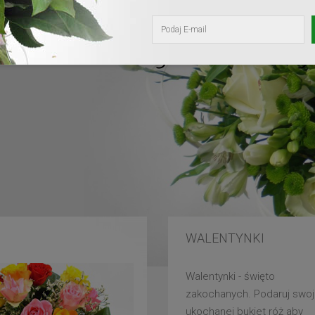
kochanej mam
WALENTYNKI
Walentynki - święto
zakochanych. Podaruj swoj
ukochanej bukiet róż aby