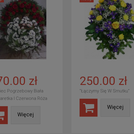
70.00 zł
250.00 zł
iec Pogrzebowy Biała
"Łączymy Się W Smutku"
aretka I Czerwona Róża
Więcej
Więcej