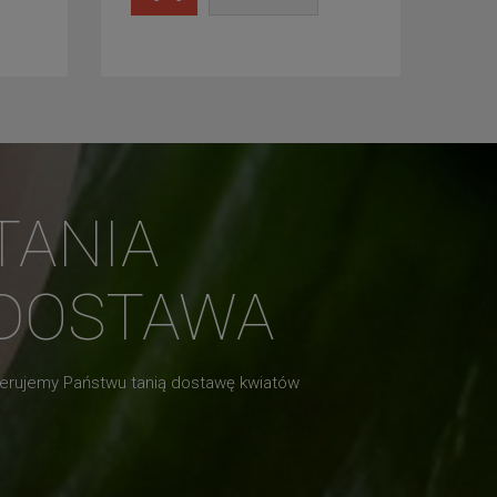
TANIA
DOSTAWA
erujemy Państwu tanią dostawę kwiatów