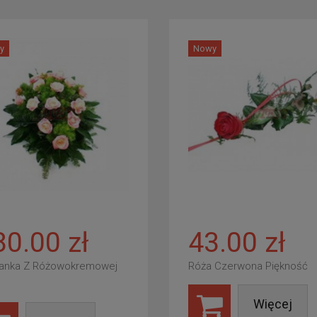
y
Nowy
80.00 zł
43.00 zł
anka Z Różowokremowej
Róża Czerwona Piękność
Więcej