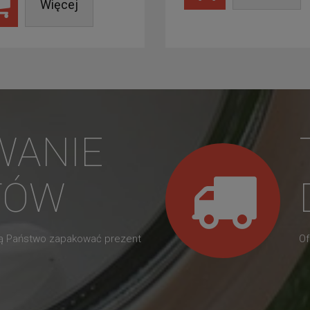
Więcej
WANIE
TÓW
gą Państwo zapakować prezent
Of