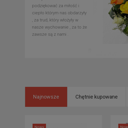
podziękować za miłość i
ciepło którym nas obdarzyły
, za trud, który włożyły w
nasze wychowanie , za to że
zawsze są z nami .
Najnowsze
Chętnie kupowane
Nowy
Now