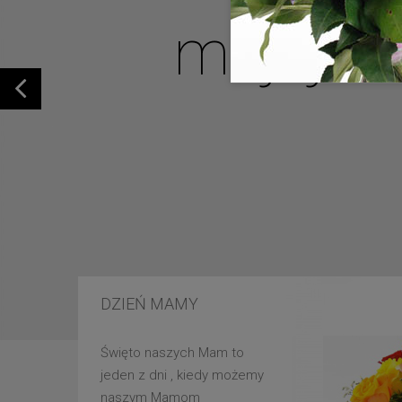
mojej u
DZIEŃ MAMY
Święto naszych Mam to
jeden z dni , kiedy możemy
naszym Mamom