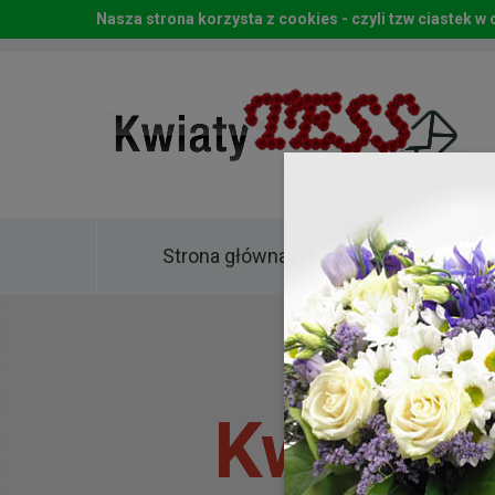
Nasza strona korzysta z cookies - czyli tzw ciastek 
Strona główna
Kwia
Kwiaty 