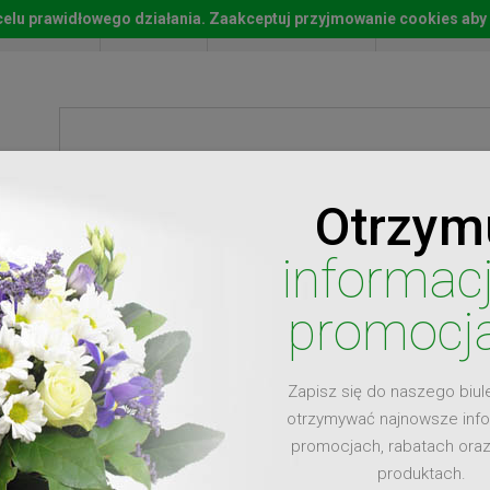
w celu prawidłowego działania. Zaakceptuj przyjmowanie cookies aby
Start
Moje konto
Lista życz
Otrzym
ty
Prezenty
Ży
informac
promocj
Zapisz się do naszego biul
dla
otrzymywać najnowsze inf
promocjach, rabatach ora
produktach.