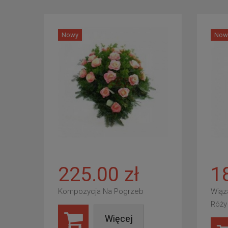
Nowy
Now
225.00 zł
1
Kompozycja Na Pogrzeb
Wiąz
Róży
Więcej