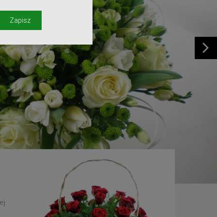
y
Zapisz
ej