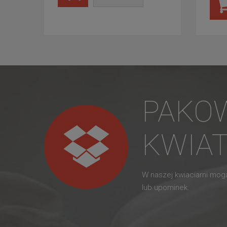
PAKO
KWIA
W naszej kwiaciarni mo
lub upominek.