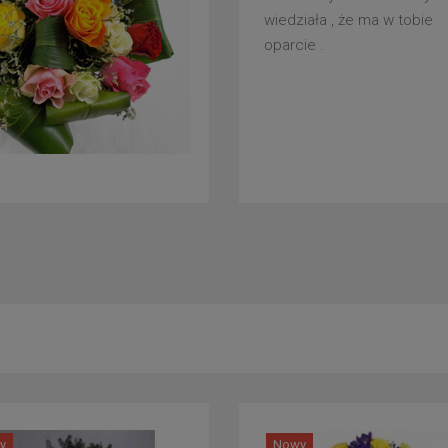
wiedziała , że ma w tobie
oparcie .
y
Nowy