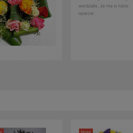
wiedziała , że ma w tobie
oparcie .
y
Nowy