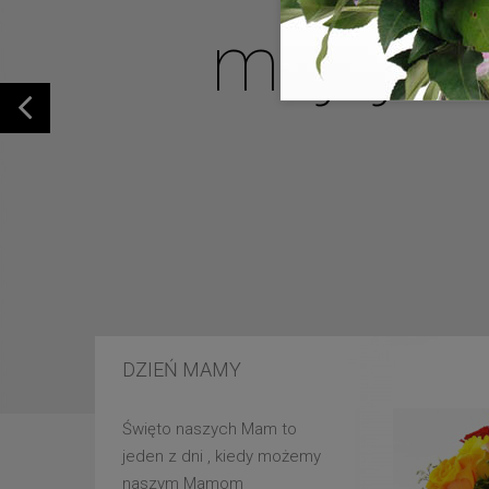
mojej u
DZIEŃ MAMY
Święto naszych Mam to
jeden z dni , kiedy możemy
naszym Mamom