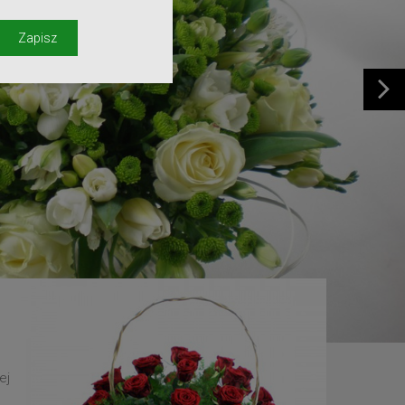
y
Zapisz
ej