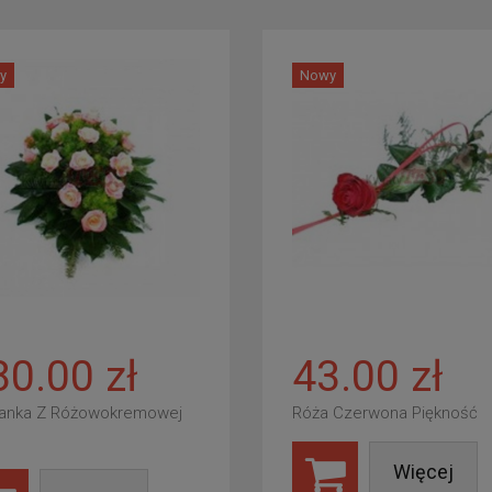
y
Nowy
80.00 zł
43.00 zł
anka Z Różowokremowej
Róża Czerwona Piękność
Więcej