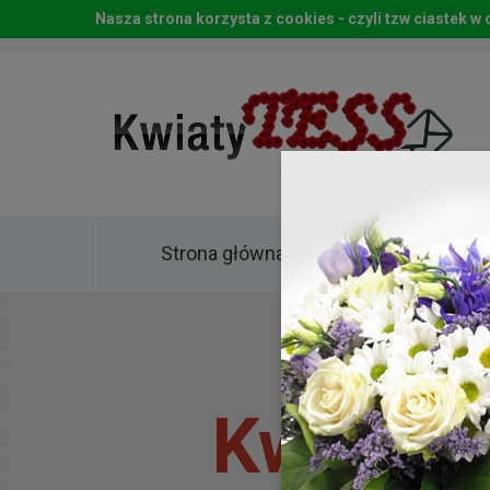
Nasza strona korzysta z cookies - czyli tzw ciastek 
Strona główna
Kwia
Kwiaty 