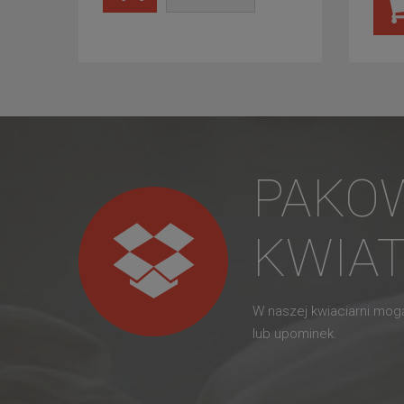
PAKO
KWIA
W naszej kwiaciarni mo
lub upominek.