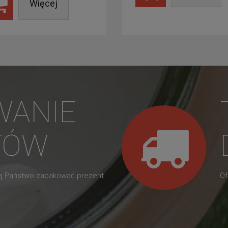
Więcej
WANIE
TÓW
gą Państwo zapakować prezent
Of