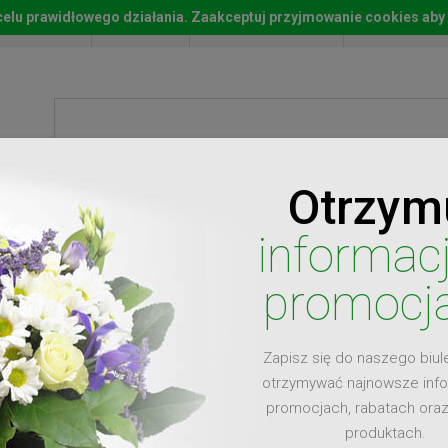
w celu prawidłowego działania. Zaakceptuj przyjmowanie cookies aby
Start
Moje konto
Lista życz
Otrzym
ty
Prezenty
Ży
informac
promocj
Zapisz się do naszego biul
dla
otrzymywać najnowsze inf
promocjach, rabatach ora
produktach.