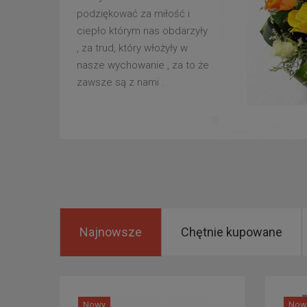
podziękować za miłość i
ciepło którym nas obdarzyły
, za trud, który włożyły w
nasze wychowanie , za to że
zawsze są z nami .
Najnowsze
Chętnie kupowane
Nowy
Now