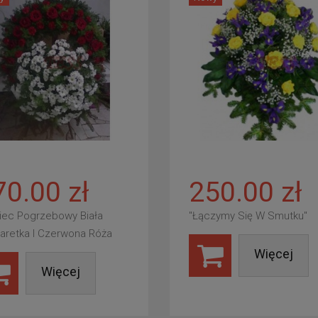
70.00 zł
250.00 zł
iec Pogrzebowy Biała
"Łączymy Się W Smutku"
aretka I Czerwona Róża
Więcej
Więcej