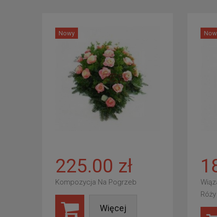
Nowy
Now
225.00 zł
1
Kompozycja Na Pogrzeb
Wiąz
Róży
Więcej