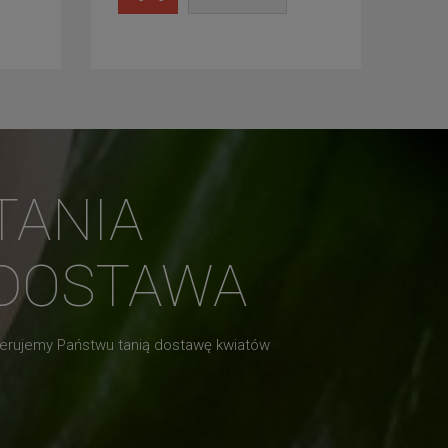
TANIA
DOSTAWA
erujemy Państwu tanią dostawę kwiatów