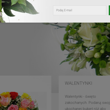
kochanej mam
WALENTYNKI
Walentynki - święto
zakochanych. Podaruj swoj
ukochanej bukiet róż aby