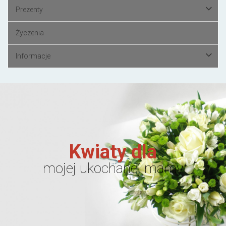
Prezenty
Życzenia
Informacje
Kwiaty dla
mojej ukochanej mamy