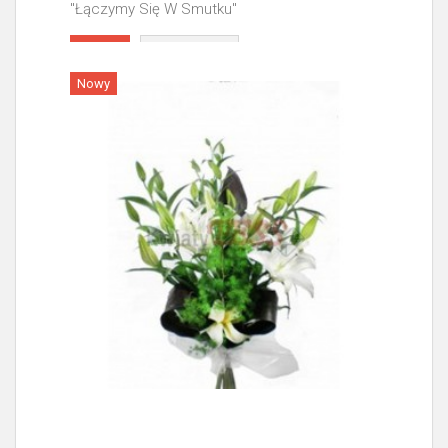
"Łączymy Się W Smutku"
Więcej
Nowy