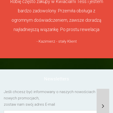
Robię często zakupy w Kwiaciarni Tess i jestem
bardzo zadowolony. Przemiła obsługa z
ogromnym doświadczeniem, zawsze doradzą
najładniejszą wiązankę. Po prostu rewelacja
- Kazimierz - stały Klient
Newsletters
Jeśli chcesz być informowany o naszych nowościach lub o
nowych promocjach,
zostaw nam swój adres E-mail