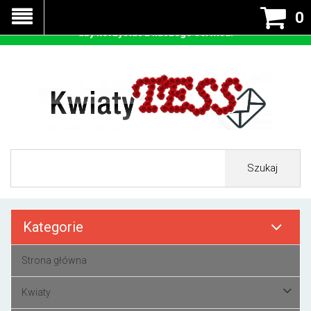
Nasza strona korzysta z cookies - czyli tzw ciastek w celu
0
prawidłowego działania. Zaakceptuj przyjmowanie cookies
aby korzystać z naszego serwisu.
Szukaj
Kategorie
Strona główna
Kwiaty