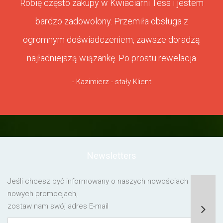
Robię często zakupy w Kwiaciarni Tess i jestem
bardzo zadowolony. Przemiła obsługa z
ogromnym doświadczeniem, zawsze doradzą
najładniejszą wiązankę. Po prostu rewelacja
- Kazimierz - stały Klient
Newsletters
Jeśli chcesz być informowany o naszych nowościach lub o
nowych promocjach,
zostaw nam swój adres E-mail