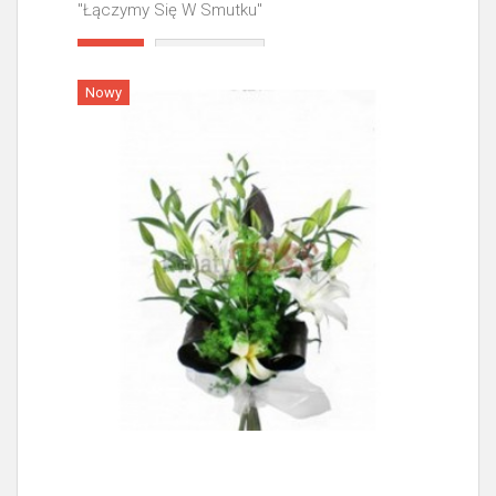
"Łączymy Się W Smutku"
Więcej
Nowy