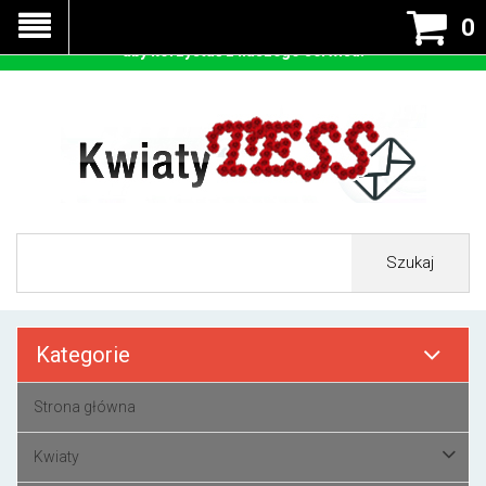
Nasza strona korzysta z cookies - czyli tzw ciastek w celu
0
prawidłowego działania. Zaakceptuj przyjmowanie cookies
aby korzystać z naszego serwisu.
Szukaj
Kategorie
Strona główna
Kwiaty