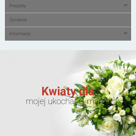
Prezenty
Życzenia
Informacje
Kwiaty dla
mojej ukochanej mamy