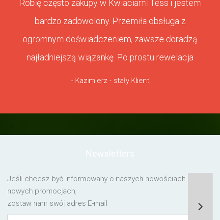
Robię często zakupy w Kwiaciarni Tess i jestem
bardzo zadowolony. Przemiła obsługa z
ogromnym doświadczeniem, zawsze doradzą
najładniejszą wiązankę. Po prostu rewelacja
- Kazimierz - stały Klient
Newsletters
Jeśli chcesz być informowany o naszych nowościach lub o
nowych promocjach,
zostaw nam swój adres E-mail