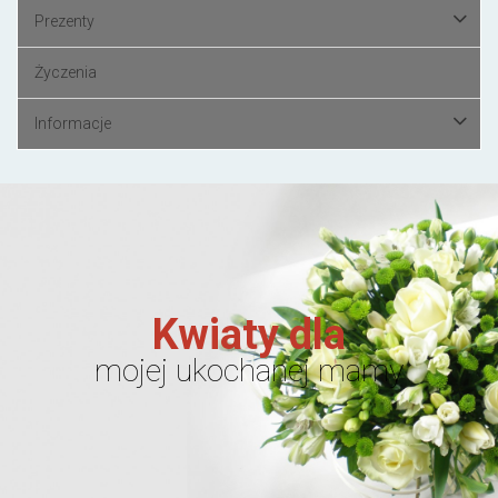
Prezenty
Życzenia
Informacje
Kwiaty dla
mojej ukochanej mamy