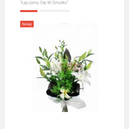
"Łączymy Się W Smutku"
Więcej
Nowy