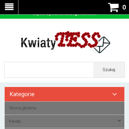
Nasza strona korzysta z cookies - czyli tzw ciastek w celu
0
prawidłowego działania. Zaakceptuj przyjmowanie cookies
aby korzystać z naszego serwisu.
Szukaj
Kategorie
Strona główna
Kwiaty