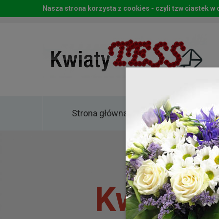
Nasza strona korzysta z cookies - czyli tzw ciastek 
Strona główna
Kwia
Kwiaty 