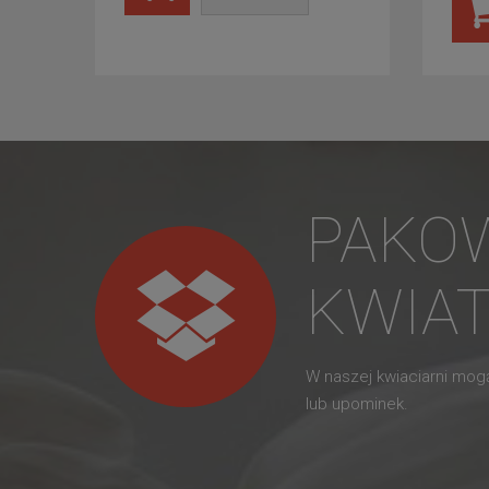
PAKO
KWIA
W naszej kwiaciarni mo
lub upominek.