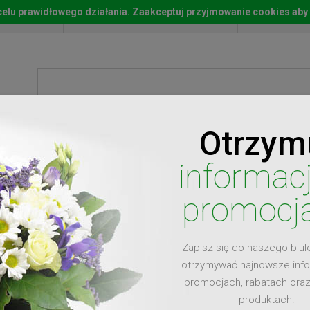
w celu prawidłowego działania. Zaakceptuj przyjmowanie cookies aby
Start
Moje konto
Lista życz
Otrzym
ty
Prezenty
Ży
informac
promocj
Zapisz się do naszego biul
dla
otrzymywać najnowsze inf
promocjach, rabatach ora
produktach.