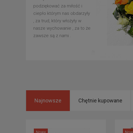
podziękować za miłość i
ciepło którym nas obdarzyły
, za trud, który włożyły w
nasze wychowanie , za to że
zawsze są z nami .
Najnowsze
Chętnie kupowane
Nowy
Now