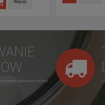
Więcej
WANIE
TÓW
gą Państwo zapakować prezent
Of