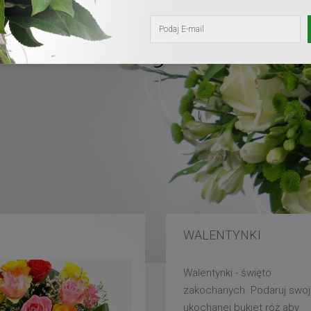
kochanej mam
WALENTYNKI
Walentynki - święto
zakochanych. Podaruj swoj
ukochanej bukiet róż aby