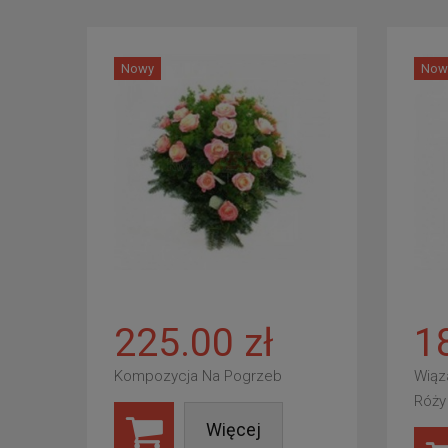
Nowy
Now
225.00 zł
1
Kompozycja Na Pogrzeb
Wiąz
Róży
Więcej