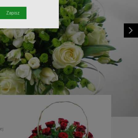
y
Zapisz
ej