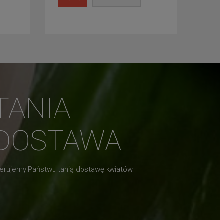
TANIA
DOSTAWA
erujemy Państwu tanią dostawę kwiatów