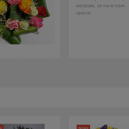
wiedziała , że ma w tobie
oparcie .
y
Nowy