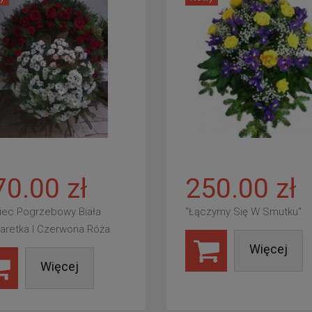
70.00 zł
250.00 zł
iec Pogrzebowy Biała
"Łączymy Się W Smutku"
aretka I Czerwona Róża
Więcej
Więcej