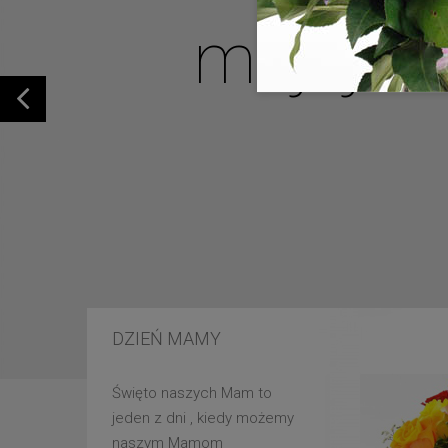
mojej u
DZIEŃ MAMY
Święto naszych Mam to
jeden z dni , kiedy możemy
naszym Mamom