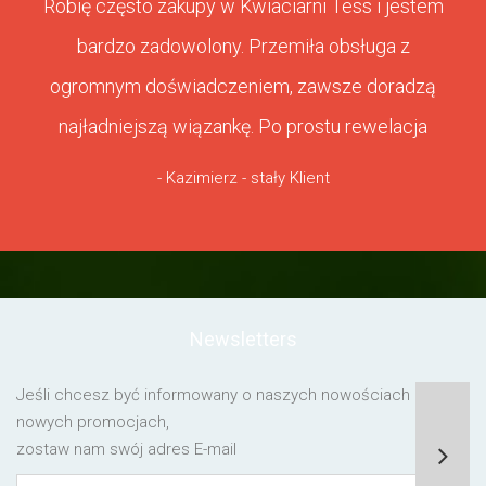
Robię często zakupy w Kwiaciarni Tess i jestem
bardzo zadowolony. Przemiła obsługa z
ogromnym doświadczeniem, zawsze doradzą
najładniejszą wiązankę. Po prostu rewelacja
- Kazimierz - stały Klient
Newsletters
Jeśli chcesz być informowany o naszych nowościach lub o
nowych promocjach,
zostaw nam swój adres E-mail