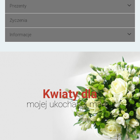
Prezenty
Życzenia
Informacje
Kwiaty dla
mojej ukochanej mamy