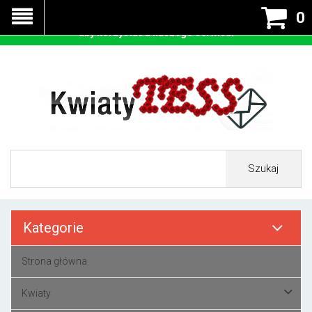
Nasza strona korzysta z cookies - czyli tzw ciastek w celu
0
prawidłowego działania. Zaakceptuj przyjmowanie cookies
aby korzystać z naszego serwisu.
Szukaj
Kategorie
Strona główna
Kwiaty