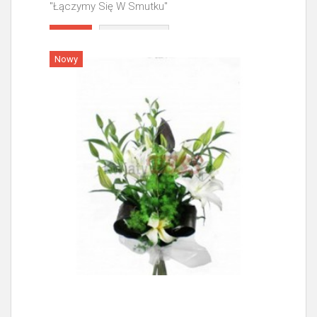
"Łączymy Się W Smutku"
Więcej
Nowy